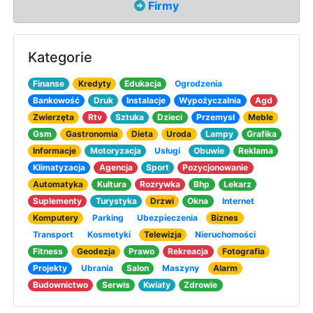
Firmy
Kategorie
Finanse
Kredyty
Edukacja
Ogrodzenia
Bankowość
Druk
Instalacje
Wypożyczalnia
Agd
Zwierzęta
Rtv
Sztuka
Dzieci
Przemysł
Meble
Gsm
Gastronomia
Dieta
Uroda
Lampy
Grafika
Informacje
Motoryzacja
Usługi
Obuwie
Reklama
Klimatyzacja
Agencja
Sport
Pozycjonowanie
Automatyka
Kultura
Rozrywka
Bhp
Lekarz
Suplementy
Turystyka
Drzwi
Okna
Internet
Komputery
Parking
Ubezpieczenia
Biznes
Transport
Kosmetyki
Telewizja
Nieruchomości
Fitness
Geodezja
Prawo
Rekreacja
Fotografia
Projekty
Ubrania
Salon
Maszyny
Alarm
Budownictwo
Serwis
Kwiaty
Zdrowie