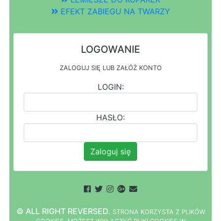
EFEKT ZABIEGU NA TWARZY
LOGOWANIE
ZALOGUJ SIĘ LUB ZAŁÓŻ KONTO
LOGIN:
HASŁO:
Zaloguj się
© ALL RIGHT REVERSED.
STRONA
K
O
R
Z
Y
S
T
A Z PLIKÓW