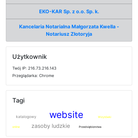
EKO-KAR Sp. z o.o. Sp. k.
Kancelaria Notarialna Małgorzata Kwella -
Notariusz Złotoryja
Użytkownik
T
w
ó
j
I
P: 216.73.216.143
P
r
z
e
g
l
ą
d
a
r
k
a: Chrome
Tagi
website
katalogowy
Wizytówki
zasoby ludzkie
online
Przedsiębiorstwa