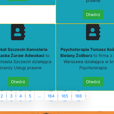
prawne
Otwórz
at Szczecin Kancelaria
Psychoterapia Tomasz Koś
acka Żuraw Adwokaci
to
Bielany Żoliborz
to firma z
 miasta Szczecin działająca
Warszawa działająca w b
branży Usługi prawne
Psychoterapia
Otwórz
Otwórz
...
2
3
4
5
164
165
166