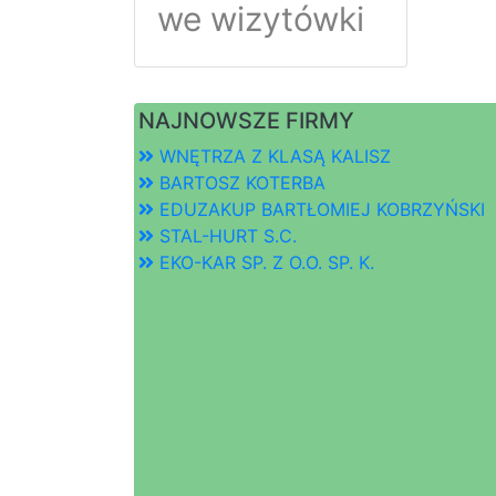
we wizytówki
NAJNOWSZE FIRMY
WNĘTRZA Z KLASĄ KALISZ
BARTOSZ KOTERBA
EDUZAKUP BARTŁOMIEJ KOBRZYŃSKI
STAL-HURT S.C.
EKO-KAR SP. Z O.O. SP. K.