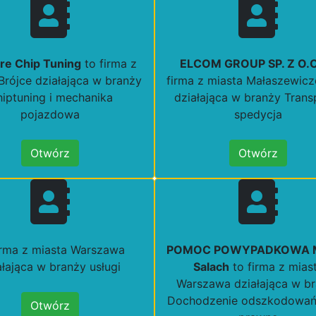
re Chip Tuning
to firma z
ELCOM GROUP SP. Z O.O
Brójce działająca w branży
firma z miasta Małaszewicz
iptuning i mechanika
działająca w branży Transp
pojazdowa
spedycja
Otwórz
Otwórz
irma z miasta Warszawa
POMOC POWYPADKOWA M
ałająca w branży usługi
Salach
to firma z mias
Warszawa działająca w b
Dochodzenie odszkodowań
Otwórz