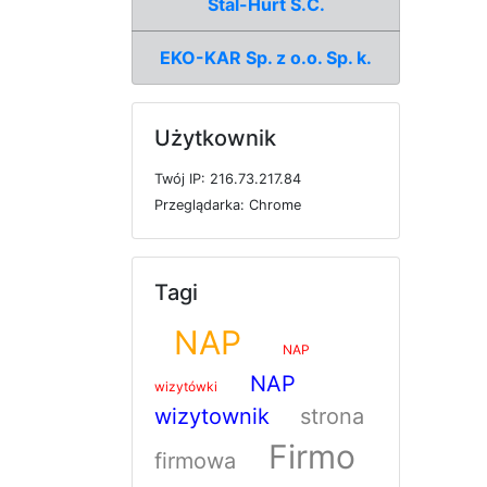
Stal-Hurt S.C.
EKO-KAR Sp. z o.o. Sp. k.
Użytkownik
T
w
ó
j
I
P: 216.73.217.84
P
r
z
e
g
l
ą
d
a
r
k
a: Chrome
Tagi
NAP
NAP
NAP
wizytówki
wizytownik
strona
Firmo
firmowa