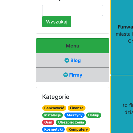
Wyszukaj
Funwa
miasta 
Ch
Menu
Blog
Firmy
Kategorie
to f
Bankowość
Finanse
dzi
Instalacje
Maszyny
Usługi
Gsm
Ubezpieczenia
Kosmetyki
Komputery