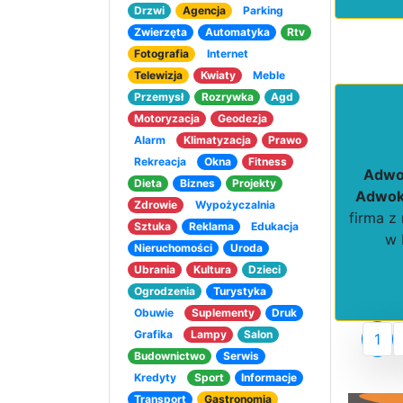
Drzwi
Agencja
Parking
Zwierzęta
Automatyka
Rtv
Fotografia
Internet
Telewizja
Kwiaty
Meble
Przemysł
Rozrywka
Agd
Motoryzacja
Geodezja
Alarm
Klimatyzacja
Prawo
Rekreacja
Okna
Fitness
Adwok
Dieta
Biznes
Projekty
Adwok
Zdrowie
Wypożyczalnia
firma z
Sztuka
Reklama
Edukacja
w 
Nieruchomości
Uroda
Ubrania
Kultura
Dzieci
Ogrodzenia
Turystyka
Obuwie
Suplementy
Druk
Grafika
Lampy
Salon
1
Budownictwo
Serwis
Kredyty
Sport
Informacje
Transport
Gastronomia