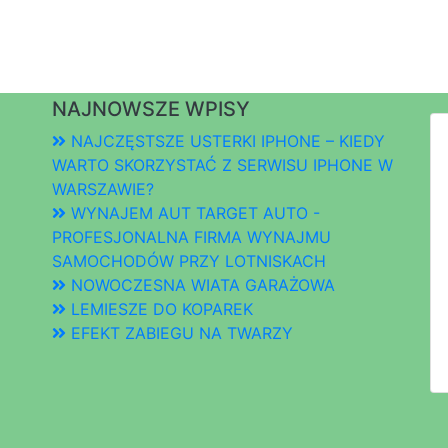
NAJNOWSZE WPISY
NAJCZĘSTSZE USTERKI IPHONE – KIEDY
WARTO SKORZYSTAĆ Z SERWISU IPHONE W
WARSZAWIE?
WYNAJEM AUT TARGET AUTO -
PROFESJONALNA FIRMA WYNAJMU
SAMOCHODÓW PRZY LOTNISKACH
NOWOCZESNA WIATA GARAŻOWA
LEMIESZE DO KOPAREK
EFEKT ZABIEGU NA TWARZY