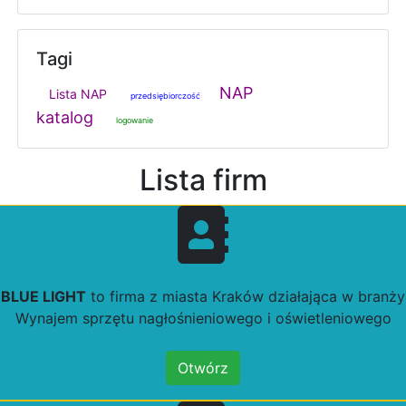
Tagi
NAP
Lista NAP
przedsiębiorczość
katalog
logowanie
Lista firm
BLUE LIGHT
to firma z miasta Kraków działająca w branży
Wynajem sprzętu nagłośnieniowego i oświetleniowego
Otwórz