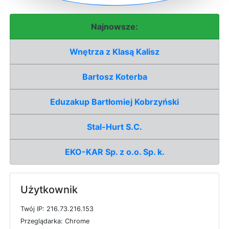
Najnowsze:
Wnętrza z Klasą Kalisz
Bartosz Koterba
Eduzakup Bartłomiej Kobrzyński
Stal-Hurt S.C.
EKO-KAR Sp. z o.o. Sp. k.
Użytkownik
T
w
ó
j
I
P: 216.73.216.153
P
r
z
e
g
l
ą
d
a
r
k
a: Chrome