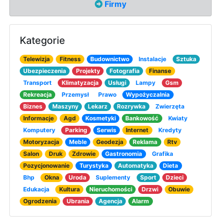
Firmy
Kategorie
Telewizja
Fitness
Budownictwo
Instalacje
Sztuka
Ubezpieczenia
Projekty
Fotografia
Finanse
Transport
Klimatyzacja
Usługi
Lampy
Gsm
Rekreacja
Przemysł
Prawo
Wypożyczalnia
Biznes
Maszyny
Lekarz
Rozrywka
Zwierzęta
Informacje
Agd
Kosmetyki
Bankowość
Kwiaty
Komputery
Parking
Serwis
Internet
Kredyty
Motoryzacja
Meble
Geodezja
Reklama
Rtv
Salon
Druk
Zdrowie
Gastronomia
Grafika
Pozycjonowanie
Turystyka
Automatyka
Dieta
Bhp
Okna
Uroda
Suplementy
Sport
Dzieci
Edukacja
Kultura
Nieruchomości
Drzwi
Obuwie
Ogrodzenia
Ubrania
Agencja
Alarm