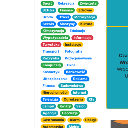
Sport
Rekreacja
Zwierzęta
Sztuka
Finanse
Zdrowie
Uroda
Dzieci
Motoryzacja
Serwis
Maszyny
Kultura
Klimatyzacja
Edukacja
Wypożyczalnia
Informacje
Turystyka
Instalacje
Transport
Fotografia
Cza
Rozrywka
Pozycjonowanie
Wro
Komputery
Okna
Wroc
Kosmetyki
Bankowość
U
Ubezpieczenia
Reklama
Fitness
Budownictwo
Nieruchomości
Internet
Telewizja
Ogrodzenia
Rtv
Lampy
Kwiaty
Salon
Agencja
Geodezja
Gastronomia
Alarm
Usługi
Automatyka
Meble