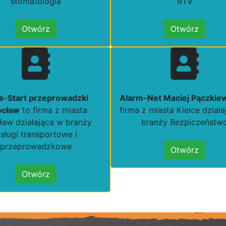
stomatologia
RTV
Otwórz
Otwórz
s-Start przeprowadzki
Alarm-Net Maciej Pączkie
cław
to firma z miasta
firma z miasta Kielce dział
ław działająca w branży
branży Bezpiczeństw
sługi transportowe i
przeprowadzkowe
Otwórz
Otwórz