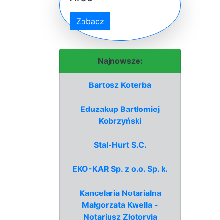
Zobacz
Najnowsze:
Bartosz Koterba
Eduzakup Bartłomiej
Kobrzyński
Stal-Hurt S.C.
EKO-KAR Sp. z o.o. Sp. k.
Kancelaria Notarialna
Małgorzata Kwella -
Notariusz Złotoryja