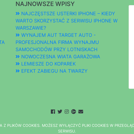
NAJNOWSZE WPISY
NAJCZĘSTSZE USTERKI IPHONE – KIEDY
WARTO SKORZYSTAĆ Z SERWISU IPHONE W
WARSZAWIE?
WYNAJEM AUT TARGET AUTO -
TA
PROFESJONALNA FIRMA WYNAJMU
SAMOCHODÓW PRZY LOTNISKACH
NOWOCZESNA WIATA GARAŻOWA
LEMIESZE DO KOPAREK
EFEKT ZABIEGU NA TWARZY
A Z PLIKÓW COOKIES.
M
O
Ż
E
S
Z
W
Y
Ł
Ą
C
Z
Y
Ć
P
L
I
K
I
C
O
O
K
I
E
S W PRZEGLĄ
S
E
R
W
I
S
U.