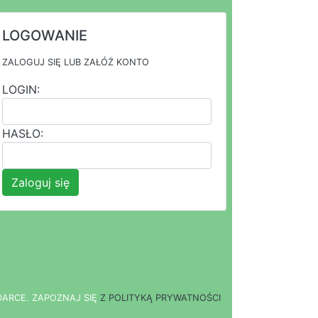
LOGOWANIE
ZALOGUJ SIĘ LUB ZAŁÓŻ KONTO
LOGIN:
HASŁO:
Zaloguj się
DARCE.
Z
A
P
O
Z
N
A
J
S
I
Ę
Z POLITYKĄ PRYWATNOŚCI