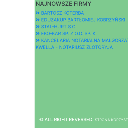
NAJNOWSZE FIRMY
BARTOSZ KOTERBA
EDUZAKUP BARTŁOMIEJ KOBRZYŃSKI
STAL-HURT S.C.
EKO-KAR SP. Z O.O. SP. K.
KANCELARIA NOTARIALNA MAŁGORZA
KWELLA - NOTARIUSZ ZŁOTORYJA
© ALL RIGHT REVERSED.
STRONA
K
O
R
Z
Y
S
T