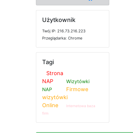
Użytkownik
T
w
ó
j
I
P: 216.73.216.223
P
r
z
e
g
l
ą
d
a
r
k
a: Chrome
Tagi
Strona
NAP
Wizytówki
Firmowe
NAP
wizytówki
Online
Internetowa baza
firm