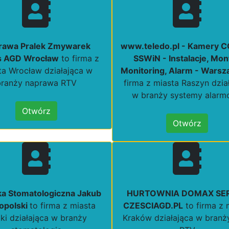
rawa Pralek Zmywarek
www.teledo.pl - Kamery C
s AGD Wrocław
to firma z
SSWiN - Instalacje, Mon
ta Wrocław działająca w
Monitoring, Alarm - Wars
branży naprawa RTV
firma z miasta Raszyn dzia
w branży systemy alar
Otwórz
Otwórz
ka Stomatologiczna Jakub
HURTOWNIA DOMAX SE
opolski
to firma z miasta
CZESCIAGD.PL
to firma z 
ki działająca w branży
Kraków działająca w bran