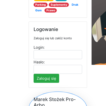
Parking
Suplementy
Druk
Gsm
Prawo
Logowanie
Zaloguj się lub załóż konto
Login:
Hasło:
Zaloguj się
Marek Stożek Pro-
Arbo