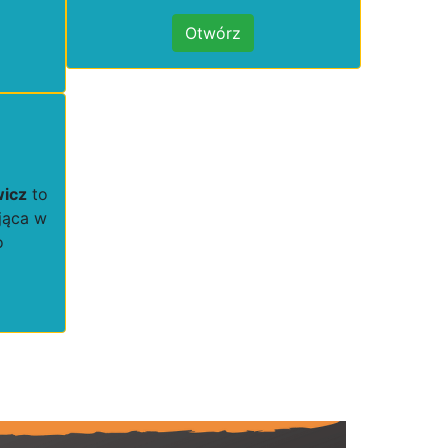
Otwórz
wicz
to
ająca w
o