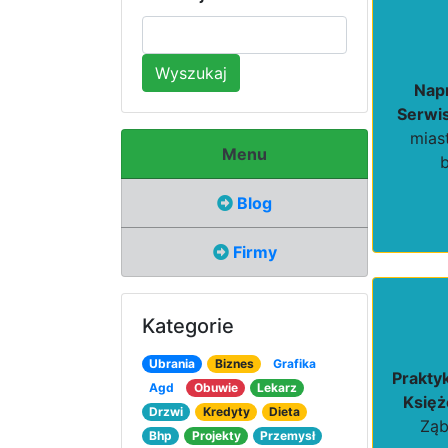
Wyszukaj
Nap
Serwi
mias
Menu
Blog
Firmy
Kategorie
Ubrania
Biznes
Grafika
Prakty
Agd
Obuwie
Lekarz
Księż
Drzwi
Kredyty
Dieta
Ząb
Bhp
Projekty
Przemysł