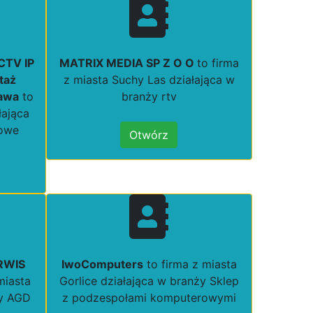
CTV IP
MATRIX MEDIA SP Z O O
to firma
taż
z miasta Suchy Las działająca w
zawa
to
branży rtv
łająca
mowe
Otwórz
RWIS
IwoComputers
to firma z miasta
miasta
Gorlice działająca w branży Sklep
ży AGD
z podzespołami komputerowymi