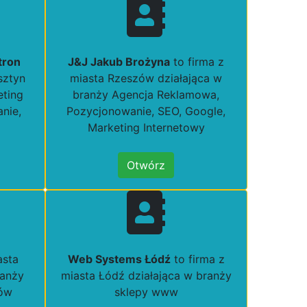
tron
J&J Jakub Brożyna
to firma z
sztyn
miasta Rzeszów działająca w
eting
branży Agencja Reklamowa,
nie,
Pozycjonowanie, SEO, Google,
Marketing Internetowy
Otwórz
asta
Web Systems Łódź
to firma z
ranży
miasta Łódź działająca w branży
ków
sklepy www