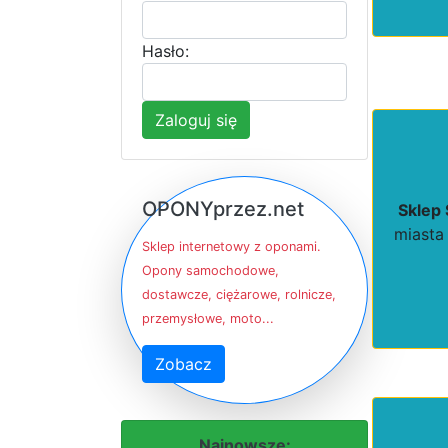
Hasło:
Zaloguj się
OPONYprzez.net
Sklep
miasta 
Sklep internetowy z oponami.
Opony samochodowe,
dostawcze, ciężarowe, rolnicze,
przemysłowe, moto...
Zobacz
Najnowsze: