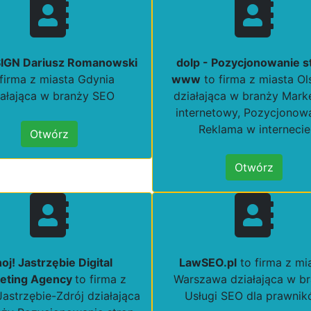
IGN Dariusz Romanowski
dolp - Pozycjonowanie s
 firma z miasta Gdynia
www
to firma z miasta Ol
iałająca w branży SEO
działająca w branży Mark
internetowy, Pozycjonowa
Reklama w internecie
Otwórz
Otwórz
oj! Jastrzębie Digital
LawSEO.pl
to firma z mi
eting Agency
to firma z
Warszawa działająca w b
Jastrzębie-Zdrój działająca
Usługi SEO dla prawni