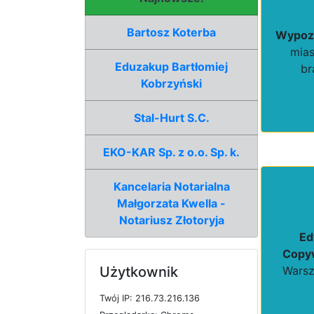
Bartosz Koterba
Wypoz
mias
Eduzakup Bartłomiej
br
Kobrzyński
Stal-Hurt S.C.
EKO-KAR Sp. z o.o. Sp. k.
Kancelaria Notarialna
Małgorzata Kwella -
Notariusz Złotoryja
Ed
Copy
Użytkownik
Warsz
T
w
ó
j
I
P: 216.73.216.136