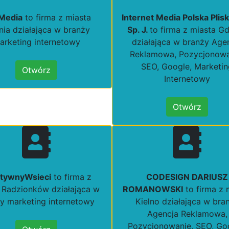
Media
to firma z miasta
Internet Media Polska Plis
ia działająca w branży
Sp. J.
to firma z miasta G
arketing internetowy
działająca w branży Age
Reklamowa, Pozycjonowa
SEO, Google, Marketi
Otwórz
Internetowy
Otwórz
atywnyWsieci
to firma z
CODESIGN DARIUSZ
 Radzionków działająca w
ROMANOWSKI
to firma z 
y marketing internetowy
Kielno działająca w bra
Agencja Reklamowa,
Pozycjonowanie, SEO, Go