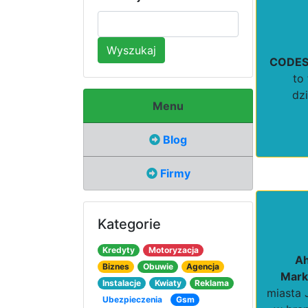
Wyszukaj
CODES
to
dz
Menu
Blog
Firmy
Kategorie
Kredyty
Motoryzacja
Ah
Biznes
Obuwie
Agencja
Mark
Instalacje
Kwiaty
Reklama
miasta 
Ubezpieczenia
Gsm