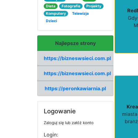
Dieta
Fotografia
Projekty
Red
Komputery
Telewizja
Gdyn
Dzieci
M
Najlepsze strony
https://bizneswsieci.com.pl
https://bizneswsieci.com.pl
https://peronkawiarnia.pl
Kre
Logowanie
miasta
branż
Zaloguj się lub załóż konto
Login: