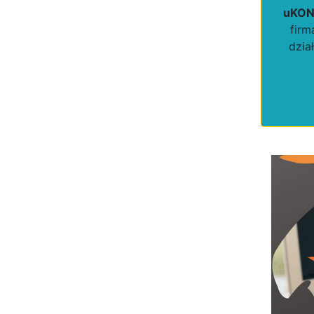
uKONT
firm
dzia