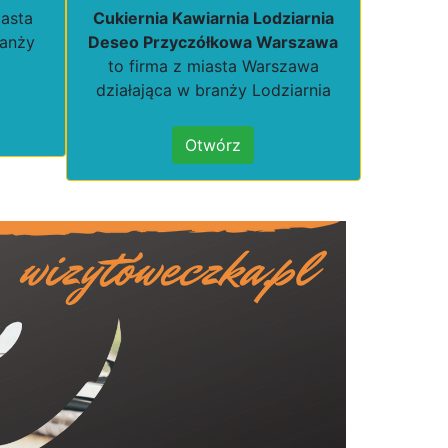
iasta
Cukiernia Kawiarnia Lodziarnia
ranży
Deseo Przyczółkowa Warszawa
to firma z miasta Warszawa
działająca w branży Lodziarnia
Otwórz