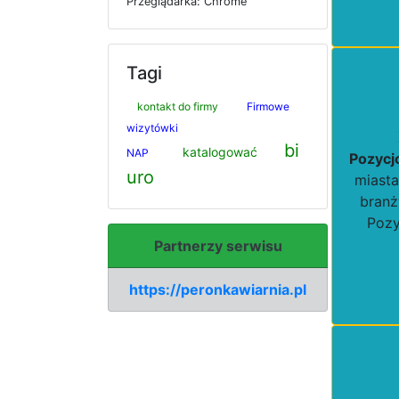
P
r
z
e
g
l
ą
d
a
r
k
a: Chrome
Tagi
kontakt do firmy
Firmowe
wizytówki
bi
katalogować
NAP
Pozycj
uro
miasta
branż
Pozy
Partnerzy serwisu
https://peronkawiarnia.pl