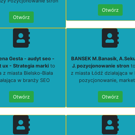
nży Pozycjonowanie stron
Otwórz
Otwórz
ena Gesta - audyt seo -
BANSEK M.Banasik, A.Seku
 ux - Strategia marki
to
J. pozycjonowanie stron
to
a z miasta Bielsko-Biała
z miasta Łódź działająca w
iałająca w branży SEO
pozycjonowanie, market
Otwórz
Otwórz