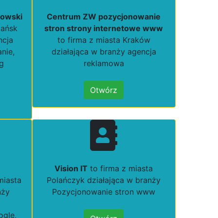
kowski
Centrum ZW pozycjonowanie
dańsk
stron strony internetowe www
ncja
to firma z miasta Kraków
nie,
działająca w branży agencja
ng
reklamowa
Otwórz
Vision IT
to firma z miasta
miasta
Polańczyk działająca w branży
nży
Pozycjonowanie stron www
ogle,