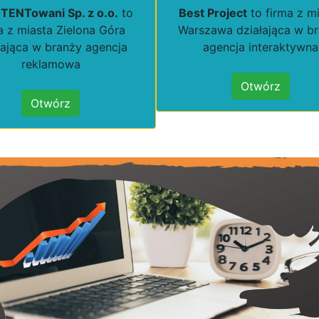
ENTowani Sp. z o.o.
to
Best Project
to firma z m
a z miasta Zielona Góra
Warszawa działająca w b
łająca w branży agencja
agencja interaktywna
reklamowa
Otwórz
Otwórz