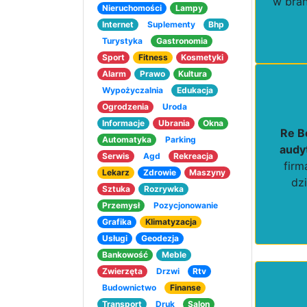
w bra
Nieruchomości
Lampy
Internet
Suplementy
Bhp
Turystyka
Gastronomia
Sport
Fitness
Kosmetyki
Alarm
Prawo
Kultura
Wypożyczalnia
Edukacja
Ogrodzenia
Uroda
Informacje
Ubrania
Okna
Re B
Automatyka
Parking
audyt
Serwis
Agd
Rekreacja
firm
Lekarz
Zdrowie
Maszyny
dz
Sztuka
Rozrywka
Przemysł
Pozycjonowanie
Grafika
Klimatyzacja
Usługi
Geodezja
Bankowość
Meble
Zwierzęta
Drzwi
Rtv
Budownictwo
Finanse
Transport
Druk
Salon