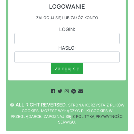
LOGOWANIE
ZALOGUJ SIĘ LUB ZAŁÓŻ KONTO
LOGIN:
HASŁO:
Zaloguj się
© ALL RIGHT REVERSED.
STRONA
K
O
R
Z
Y
S
T
A Z PLIKÓW
COOKIES.
M
O
Ż
E
S
Z
W
Y
Ł
Ą
C
Z
Y
Ć
P
L
I
K
I
C
O
O
K
I
E
S W
PRZEGLĄDARCE.
Z
A
P
O
Z
N
A
J
S
I
Ę
Z POLITYKĄ PRYWATNOŚCI
S
E
R
W
I
S
U.