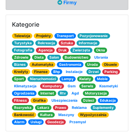
Firmy
Kategorie
Telewizja
Projekty
Transport
Pozycjonowanie
Turystyka
Rekreacja
Sztuka
Informacje
Fotografia
Agencja
Druk
Zwierzęta
Okna
Zdrowie
Dieta
Salon
Budownictwo
Ubrania
Biznes
Automatyka
Gastronomia
Uroda
Obuwie
Kredyty
Finanse
Bhp
Instalacje
Drzwi
Parking
Sport
Nieruchomości
Lampy
Kwiaty
Meble
Klimatyzacja
Komputery
Gsm
Serwis
Kosmetyki
Ogrodzenia
Internet
Rtv
Agd
Motoryzacja
Fitness
Grafika
Ubezpieczenia
Dzieci
Edukacja
Rozrywka
Lekarz
Prawo
Reklama
Suplementy
Bankowość
Kultura
Maszyny
Wypożyczalnia
Alarm
Usługi
Geodezja
Przemysł