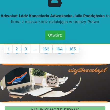
Adwokat Łódź Kancelaria Adwokacka Julia Poddębska
to
firma z miasta Łódź działająca w branży Prawo
Otwórz
...
1
2
3
163
164
165