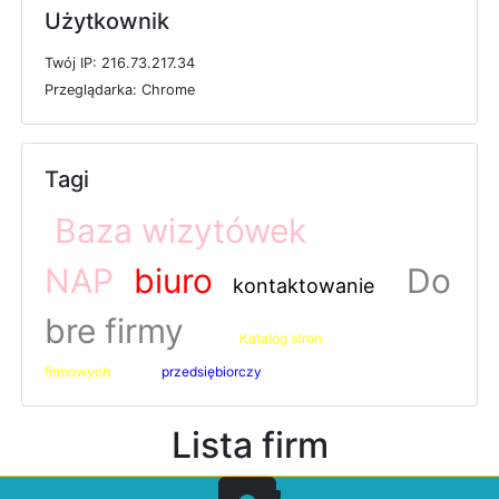
Użytkownik
T
w
ó
j
I
P: 216.73.217.34
P
r
z
e
g
l
ą
d
a
r
k
a: Chrome
Tagi
Baza wizytówek
NAP
biuro
Do
kontaktowanie
bre firmy
Katalog stron
firmowych
przedsiębiorczy
Lista firm