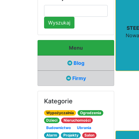
Wyszukaj
STEE
Nowa 
Menu
Blog
Firmy
Kategorie
Wypożyczalnia
Ogrodzenia
Dzieci
Nieruchomości
Budownictwo
Ubrania
Alarm
Projekty
Salon