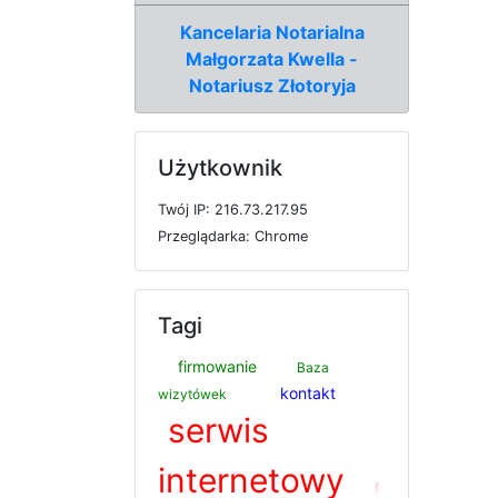
Kancelaria Notarialna
Małgorzata Kwella -
Notariusz Złotoryja
Użytkownik
T
w
ó
j
I
P: 216.73.217.95
P
r
z
e
g
l
ą
d
a
r
k
a: Chrome
Tagi
firmowanie
Baza
kontakt
wizytówek
serwis
internetowy
f