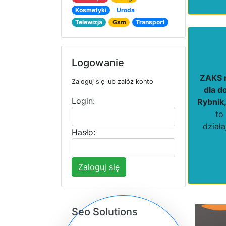
Kosmetyki
Uroda
Telewizja
Gsm
Transport
Logowanie
ZAKS 
Zaloguj się lub załóż konto
dla d
Login:
Rybnik,
to
dział
Hasło:
Zaloguj się
Seo Solutions