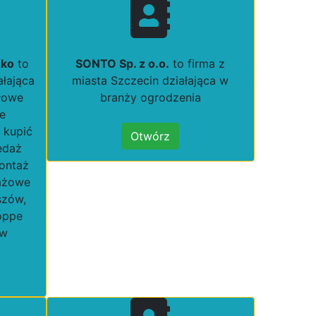
zko
to
SONTO Sp. z o.o.
to firma z
ałająca
miasta Szczecin działająca w
łowe
branży ogrodzenia
e
 kupić
Otwórz
edaż
montaż
rażowe
szów,
oppe
ów