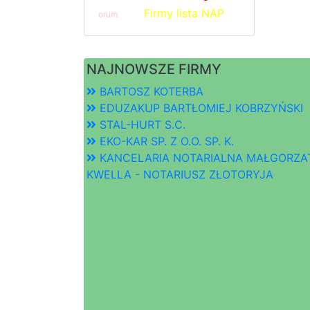
Firmy lista NAP
orum
NAJNOWSZE FIRMY
BARTOSZ KOTERBA
EDUZAKUP BARTŁOMIEJ KOBRZYŃSKI
STAL-HURT S.C.
EKO-KAR SP. Z O.O. SP. K.
KANCELARIA NOTARIALNA MAŁGORZA
KWELLA - NOTARIUSZ ZŁOTORYJA