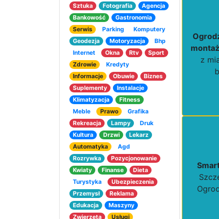
Sztuka
Fotografia
Agencja
Bankowość
Gastronomia
Serwis
Parking
Komputery
Ogrodz
Geodezja
Motoryzacja
Bhp
montaż
Internet
Okna
Rtv
Sport
z mi
Zdrowie
Kredyty
Informacje
Obuwie
Biznes
Suplementy
Instalacje
Klimatyzacja
Fitness
Meble
Prawo
Grafika
Rekreacja
Lampy
Druk
Kultura
Drzwi
Lekarz
Automatyka
Agd
Rozrywka
Pozycjonowanie
Smar
Kwiaty
Finanse
Dieta
Szcze
Turystyka
Ubezpieczenia
Ogrod
Przemysł
Reklama
Edukacja
Maszyny
Zwierzęta
Usługi