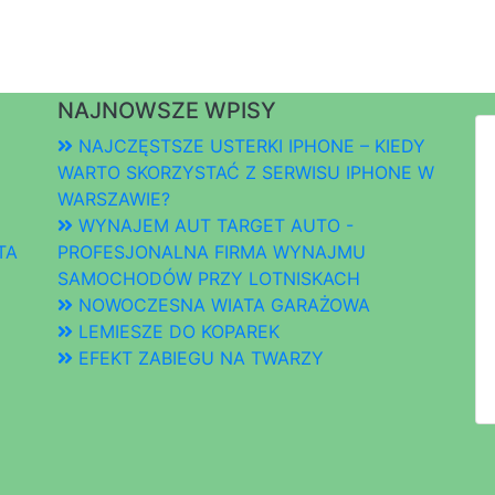
NAJNOWSZE WPISY
NAJCZĘSTSZE USTERKI IPHONE – KIEDY
WARTO SKORZYSTAĆ Z SERWISU IPHONE W
WARSZAWIE?
WYNAJEM AUT TARGET AUTO -
TA
PROFESJONALNA FIRMA WYNAJMU
SAMOCHODÓW PRZY LOTNISKACH
NOWOCZESNA WIATA GARAŻOWA
LEMIESZE DO KOPAREK
EFEKT ZABIEGU NA TWARZY