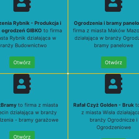
enia Rybnik - Produkcja i
Ogrodzenia i bramy panel
 ogrodzeń GIBKO
to firma
firma z miasta Maków Mazo
asta Rybnik działająca w
działająca w branży Ogrodz
branży Budownictwo
bramy panelowe
Otwórz
Otwórz
tBramy
to firma z miasta
Rafał Czyż Golden - Bruk
to
cin działająca w branży
z miasta Wisła działając
zenia - bramy garażowe
branży Ogrodnicze i
Ogrodzeniowe
Otwórz