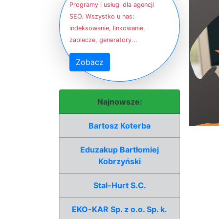
Programy i usługi dla agencji
SEO. Wszystko u nas:
indeksowanie, linkowanie,
zaplecze, generatory...
Zobacz
Najnowsze:
Bartosz Koterba
Eduzakup Bartłomiej
Kobrzyński
Stal-Hurt S.C.
EKO-KAR Sp. z o.o. Sp. k.