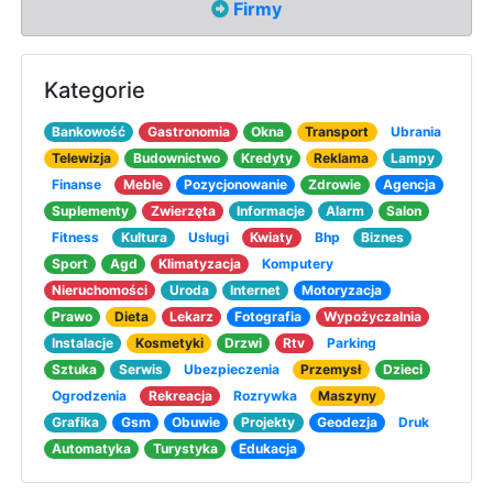
Firmy
Kategorie
Bankowość
Gastronomia
Okna
Transport
Ubrania
Telewizja
Budownictwo
Kredyty
Reklama
Lampy
Finanse
Meble
Pozycjonowanie
Zdrowie
Agencja
Suplementy
Zwierzęta
Informacje
Alarm
Salon
Fitness
Kultura
Usługi
Kwiaty
Bhp
Biznes
Sport
Agd
Klimatyzacja
Komputery
Nieruchomości
Uroda
Internet
Motoryzacja
Prawo
Dieta
Lekarz
Fotografia
Wypożyczalnia
Instalacje
Kosmetyki
Drzwi
Rtv
Parking
Sztuka
Serwis
Ubezpieczenia
Przemysł
Dzieci
Ogrodzenia
Rekreacja
Rozrywka
Maszyny
Grafika
Gsm
Obuwie
Projekty
Geodezja
Druk
Automatyka
Turystyka
Edukacja