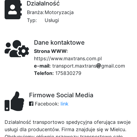
Działalność
Branża:
Motoryzacja
Typ:
Usługi
Dane kontaktowe
Strona WWW:
https://www.maxtrans.com.pl
e-mail:
t
r
d6b
a
44
n
s
792
p
o
r
t
.
fcf
m
f72
a
2
x
t
r
f
a
n
s
f6
g
m
a
i
l
.
43
c
o
m
Telefon:
175830279
Firmowe Social Media
Facebook:
link
Działalność transportowo spedycyjna oferująca swoje
usługi dla producentów. Firma znajduje się w Mielcu.
Obsługujemy głównie przewozy transportowe cało