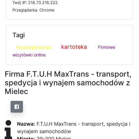
T
w
ó
j
I
P: 216.73.216.222
P
r
z
e
g
l
ą
d
a
r
k
a: Chrome
Tagi
kartoteka
Przedsiębiorstwa
Firmowe
wizytówki online
Firma F.T.U.H MaxTrans - transport,
spedycja i wynajem samochodów z
Mielec
Nazwa:
F.T.U.H MaxTrans - transport, spedycja i
wynajem samochodów
Miasto:
39-300 Mielec