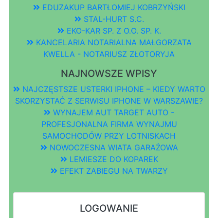
EDUZAKUP BARTŁOMIEJ KOBRZYŃSKI
STAL-HURT S.C.
EKO-KAR SP. Z O.O. SP. K.
KANCELARIA NOTARIALNA MAŁGORZATA
KWELLA - NOTARIUSZ ZŁOTORYJA
NAJNOWSZE WPISY
NAJCZĘSTSZE USTERKI IPHONE – KIEDY WARTO
SKORZYSTAĆ Z SERWISU IPHONE W WARSZAWIE?
WYNAJEM AUT TARGET AUTO -
PROFESJONALNA FIRMA WYNAJMU
SAMOCHODÓW PRZY LOTNISKACH
NOWOCZESNA WIATA GARAŻOWA
LEMIESZE DO KOPAREK
EFEKT ZABIEGU NA TWARZY
LOGOWANIE