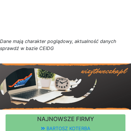
D
a
n
e
m
a
j
ą
c
h
a
r
a
k
t
e
r poglądowy,
a
k
t
u
a
l
n
o
ś
ć
d
a
n
y
c
h
s
p
r
a
w
d
ź w bazie CEIDG
NAJNOWSZE FIRMY
BARTOSZ KOTERBA