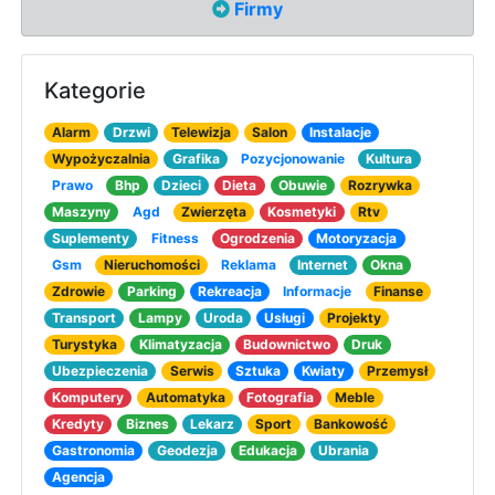
Firmy
Kategorie
Alarm
Drzwi
Telewizja
Salon
Instalacje
Wypożyczalnia
Grafika
Pozycjonowanie
Kultura
Prawo
Bhp
Dzieci
Dieta
Obuwie
Rozrywka
Maszyny
Agd
Zwierzęta
Kosmetyki
Rtv
Suplementy
Fitness
Ogrodzenia
Motoryzacja
Gsm
Nieruchomości
Reklama
Internet
Okna
Zdrowie
Parking
Rekreacja
Informacje
Finanse
Transport
Lampy
Uroda
Usługi
Projekty
Turystyka
Klimatyzacja
Budownictwo
Druk
Ubezpieczenia
Serwis
Sztuka
Kwiaty
Przemysł
Komputery
Automatyka
Fotografia
Meble
Kredyty
Biznes
Lekarz
Sport
Bankowość
Gastronomia
Geodezja
Edukacja
Ubrania
Agencja