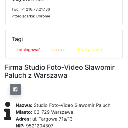
T
w
ó
j
I
P: 216.73.217.36
P
r
z
e
g
l
ą
d
a
r
k
a: Chrome
Tagi
Firmy baza
katalogować
Lista NAP
Firma Studio Foto-Video Sławomir
Paluch z Warszawa
Nazwa:
Studio Foto-Video Sławomir Paluch
Miasto:
03-729 Warszawa
Adres:
ul. Targowa 71a/13
NIP:
9521204307