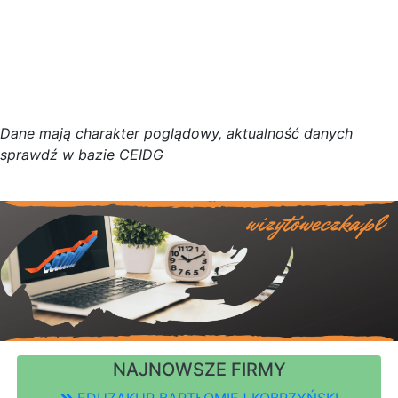
D
a
n
e
m
a
j
ą
c
h
a
r
a
k
t
e
r poglądowy,
a
k
t
u
a
l
n
o
ś
ć
d
a
n
y
c
h
s
p
r
a
w
d
ź w bazie CEIDG
NAJNOWSZE FIRMY
EDUZAKUP BARTŁOMIEJ KOBRZYŃSKI