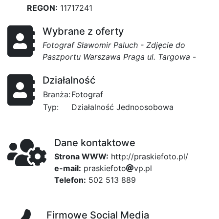
REGON:
11717241
Wybrane z oferty
Fotograf Sławomir Paluch - Zdjęcie do
Paszportu Warszawa Praga ul. Targowa
-
Działalność
Branża:
Fotograf
Typ:
Działalność Jednoosobowa
Dane kontaktowe
Strona WWW:
http://praskiefoto.pl/
e-mail:
f9
p
r
9
a
f1
s
k
i
e
f
o
8
t
o
v
p
.
p
l
Telefon:
502 513 889
Firmowe Social Media