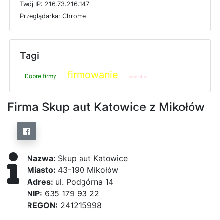
T
w
ó
j
I
P: 216.73.216.147
P
r
z
e
g
l
ą
d
a
r
k
a: Chrome
Tagi
firmowanie
Dobre firmy
siedziba
Firma Skup aut Katowice z Mikołów
Nazwa:
Skup aut Katowice
Miasto:
43-190 Mikołów
Adres:
ul. Podgórna 14
NIP:
635 179 93 22
REGON:
241215998