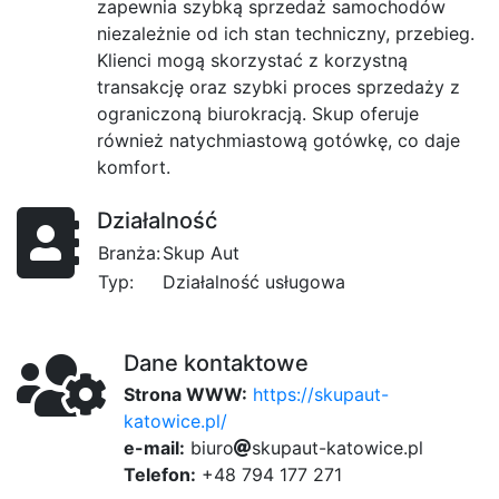
zapewnia szybką sprzedaż samochodów
niezależnie od ich stan techniczny, przebieg.
Klienci mogą skorzystać z korzystną
transakcję oraz szybki proces sprzedaży z
ograniczoną biurokracją. Skup oferuje
również natychmiastową gotówkę, co daje
komfort.
Działalność
Branża:
Skup Aut
Typ:
Działalność usługowa
Dane kontaktowe
Strona WWW:
https://skupaut-
katowice.pl/
e-mail:
b
i
u
4
r
46d
o
6
s
k
u
p
a
u
t
4fb
-
k
a
34b
t
o
91
w
i
c
e
.
p
l
Telefon:
+48 794 177 271