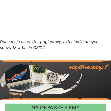
D
a
n
e
m
a
j
ą
c
h
a
r
a
k
t
e
r poglądowy,
a
k
t
u
a
l
n
o
ś
ć
d
a
n
y
c
h
s
p
r
a
w
d
ź w bazie CEIDG
NAJNOWSZE FIRMY