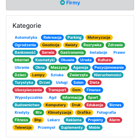
Firmy
Kategorie
Automatyka
Rekreacja
Parking
Motoryzacja
Ogrodzenia
Geodezja
Kwiaty
Rozrywka
Zdrowie
Bankowość
Serwis
Gastronomia
Instalacje
Prawo
Internet
Kosmetyki
Obuwie
Uroda
Kultura
Ubrania
Okna
Maszyny
Agencja
Pozycjonowanie
Dzieci
Lampy
Sztuka
Zwierzęta
Nieruchomości
Turystyka
Drzwi
Usługi
Salon
Dieta
Ubezpieczenia
Transport
Gsm
Finanse
Wypożyczalnia
Agd
Informacje
Sport
Budownictwo
Komputery
Druk
Edukacja
Biznes
Kredyty
Rtv
Klimatyzacja
Grafika
Fotografia
Fitness
Bhp
Lekarz
Reklama
Projekty
Alarm
Telewizja
Przemysł
Suplementy
Meble