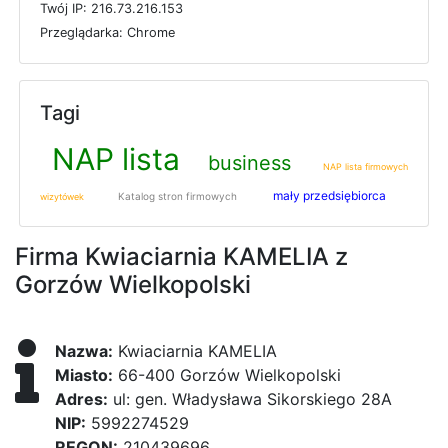
T
w
ó
j
I
P: 216.73.216.153
P
r
z
e
g
l
ą
d
a
r
k
a: Chrome
Tagi
NAP lista
business
NAP lista firmowych
mały przedsiębiorca
Katalog stron firmowych
wizytówek
Firma Kwiaciarnia KAMELIA z
Gorzów Wielkopolski
Nazwa:
Kwiaciarnia KAMELIA
Miasto:
66-400 Gorzów Wielkopolski
Adres:
ul: gen. Władysława Sikorskiego 28A
NIP:
5992274529
REGON:
210439696