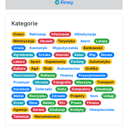
Firmy
Kategorie
Dzieci
Rekreacja
Informacje
Klimatyzacja
Motoryzacja
Obuwie
Turystyka
Alarm
Lampy
Uroda
Kosmetyki
Wypożyczalnia
Bankowość
Ogrodzenia
Sztuka
Internet
Salon
Bhp
Biznes
Lekarz
Sport
Suplementy
Parking
Automatyka
Kultura
Agd
Druk
Budownictwo
Grafika
Gastronomia
Reklama
Finanse
Pozycjonowanie
Przemysł
Ubrania
Fotografia
Maszyny
Transport
Instalacje
Zwierzęta
Dieta
Komputery
Geodezja
Meble
Rozrywka
Zdrowie
Projekty
Gsm
Usługi
Drzwi
Okna
Kwiaty
Rtv
Prawo
Fitness
Agencja
Serwis
Edukacja
Kredyty
Ubezpieczenia
Telewizja
Nieruchomości