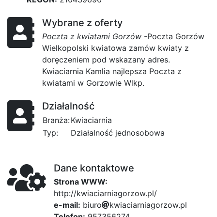
Wybrane z oferty
Poczta z kwiatami Gorzów
-Poczta Gorzów
Wielkopolski kwiatowa zamów kwiaty z
doręczeniem pod wskazany adres.
Kwiaciarnia Kamlia najlepsza Poczta z
kwiatami w Gorzowie Wlkp.
Działalność
Branża:
Kwiaciarnia
Typ:
Działalność jednosobowa
Dane kontaktowe
Strona WWW:
http://kwiaciarniagorzow.pl/
e-mail:
b
i
u
r
2d6
o
k
w
i
a
c
i
cc8
a
r
n
i
f8
a
g
o
r
z
o
w
.
p
l
Telefon:
957356274