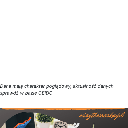
D
a
n
e
m
a
j
ą
c
h
a
r
a
k
t
e
r poglądowy,
a
k
t
u
a
l
n
o
ś
ć
d
a
n
y
c
h
s
p
r
a
w
d
ź w bazie CEIDG