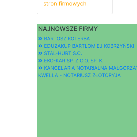
stron firmowych
NAJNOWSZE FIRMY
BARTOSZ KOTERBA
EDUZAKUP BARTŁOMIEJ KOBRZYŃSKI
STAL-HURT S.C.
EKO-KAR SP. Z O.O. SP. K.
KANCELARIA NOTARIALNA MAŁGORZA
KWELLA - NOTARIUSZ ZŁOTORYJA