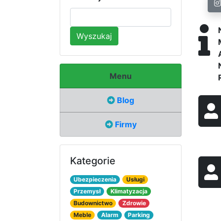
Wyszukaj
Menu
Blog
Firmy
Kategorie
Ubezpieczenia
Usługi
Przemysł
Klimatyzacja
Budownictwo
Zdrowie
Meble
Alarm
Parking