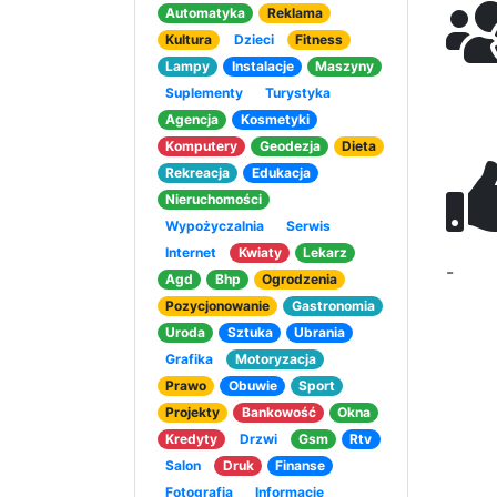
Automatyka
Reklama
Kultura
Dzieci
Fitness
Lampy
Instalacje
Maszyny
Suplementy
Turystyka
Agencja
Kosmetyki
Komputery
Geodezja
Dieta
Rekreacja
Edukacja
Nieruchomości
Wypożyczalnia
Serwis
Internet
Kwiaty
Lekarz
-
Agd
Bhp
Ogrodzenia
Pozycjonowanie
Gastronomia
Uroda
Sztuka
Ubrania
Grafika
Motoryzacja
Prawo
Obuwie
Sport
Projekty
Bankowość
Okna
Kredyty
Drzwi
Gsm
Rtv
Salon
Druk
Finanse
Fotografia
Informacje