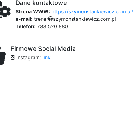
Dane kontaktowe
Strona WWW:
https://szymonstankiewicz.com.pl/
e-mail:
t
f
r
e
n
e
r
s
z
y
m
o
3b
n
s
t
a
b35
n
8a1
k
i
e
w
i
c
ee
z
.
c
c02
o
83
m
.
p
1
l
Telefon:
783 520 880
Firmowe Social Media
Instagram:
link