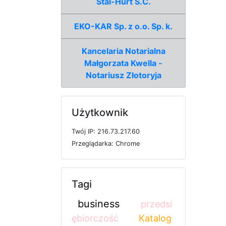
Stal-Hurt S.C.
EKO-KAR Sp. z o.o. Sp. k.
Kancelaria Notarialna
Małgorzata Kwella -
Notariusz Złotoryja
Użytkownik
T
w
ó
j
I
P: 216.73.217.60
P
r
z
e
g
l
ą
d
a
r
k
a: Chrome
Tagi
business
przedsi
ębiorczość
Katalog