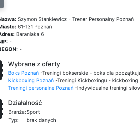
Nazwa:
Szymon Stankiewicz - Trener Personalny Poznań
Miasto:
61-131 Poznań
Adres:
Baraniaka 6
NIP:
-
REGON:
-
Wybrane z oferty
Boks Poznań
-Treningi bokserskie - boks dla początku
Kickboxing Poznań
-Treningi Kickboxingu - kickboxing
Treningi personalne Poznań
-Indywidualne treningi siłow
Działalność
Branża:
Sport
Typ:
brak danych