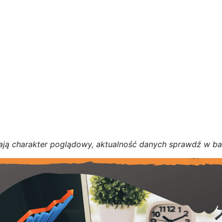
a
j
ą
c
h
a
r
a
k
t
e
r poglądowy,
a
k
t
u
a
l
n
o
ś
ć
d
a
n
y
c
h
s
p
r
a
w
d
ź w b