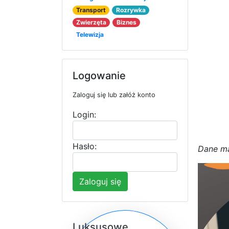
Transport
Rozrywka
Zwierzęta
Biznes
Telewizja
Logowanie
Zaloguj się lub załóż konto
Login:
Hasło:
D
a
n
e
m
Zaloguj się
Luksusowe