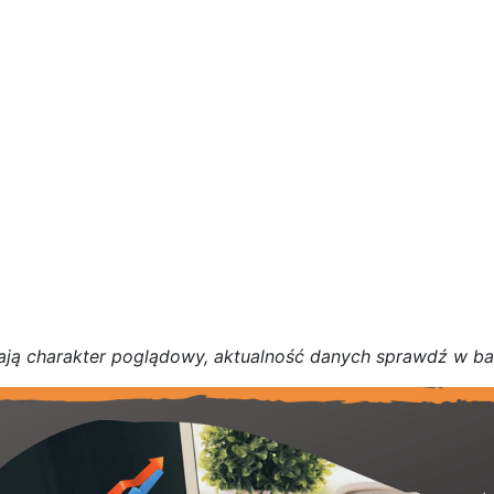
a
j
ą
c
h
a
r
a
k
t
e
r poglądowy,
a
k
t
u
a
l
n
o
ś
ć
d
a
n
y
c
h
s
p
r
a
w
d
ź w b