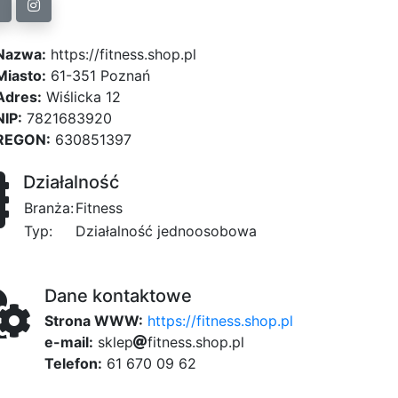
Nazwa:
https://fitness.shop.pl
Miasto:
61-351 Poznań
Adres:
Wiślicka 12
NIP:
7821683920
REGON:
630851397
Działalność
Branża:
Fitness
Typ:
Działalność jednoosobowa
Dane kontaktowe
Strona WWW:
https://fitness.shop.pl
e-mail:
s
k
l
e
p
6a
f
80
i
t
n
e
s
s
.
s
h
o
54
p
4
.
dfb
p
l
Telefon:
61 670 09 62