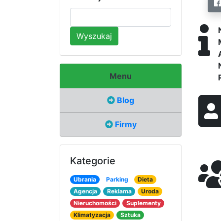
Wyszukaj
Menu
Blog
Firmy
Kategorie
Ubrania
Parking
Dieta
Agencja
Reklama
Uroda
Nieruchomości
Suplementy
Klimatyzacja
Sztuka