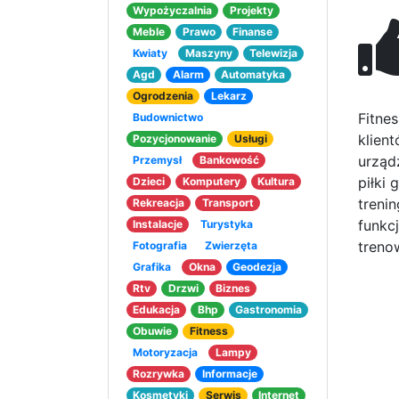
Wypożyczalnia
Projekty
Meble
Prawo
Finanse
Kwiaty
Maszyny
Telewizja
Agd
Alarm
Automatyka
Ogrodzenia
Lekarz
Fitne
Budownictwo
klient
Pozycjonowanie
Usługi
urząd
Przemysł
Bankowość
piłki
Dzieci
Komputery
Kultura
treni
Rekreacja
Transport
funkc
Instalacje
Turystyka
treno
Fotografia
Zwierzęta
Grafika
Okna
Geodezja
Rtv
Drzwi
Biznes
Edukacja
Bhp
Gastronomia
Obuwie
Fitness
Motoryzacja
Lampy
Rozrywka
Informacje
Kosmetyki
Serwis
Internet