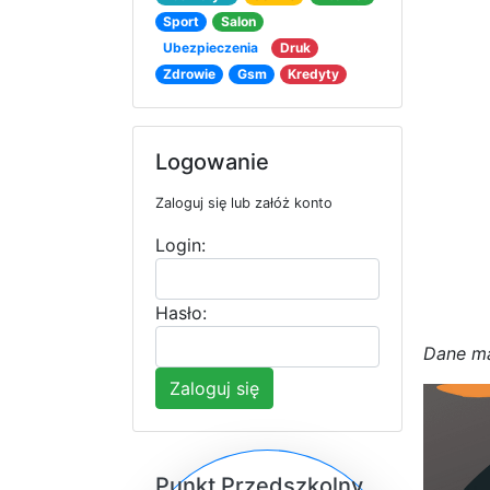
Sport
Salon
Ubezpieczenia
Druk
Zdrowie
Gsm
Kredyty
Logowanie
Zaloguj się lub załóż konto
Login:
Hasło:
D
a
n
e
m
Zaloguj się
Punkt Przedszkolny