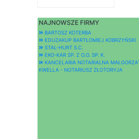
NAJNOWSZE FIRMY
BARTOSZ KOTERBA
EDUZAKUP BARTŁOMIEJ KOBRZYŃSKI
STAL-HURT S.C.
EKO-KAR SP. Z O.O. SP. K.
KANCELARIA NOTARIALNA MAŁGORZA
KWELLA - NOTARIUSZ ZŁOTORYJA