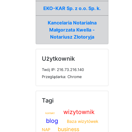
EKO-KAR Sp. z o.o. Sp. k.
Kancelaria Notarialna
Małgorzata Kwella -
Notariusz Złotoryja
Użytkownik
T
w
ó
j
I
P: 216.73.216.140
P
r
z
e
g
l
ą
d
a
r
k
a: Chrome
Tagi
wizytownik
kontakt
blog
Baza wizytówek
business
NAP