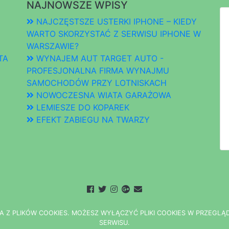
NAJNOWSZE WPISY
NAJCZĘSTSZE USTERKI IPHONE – KIEDY
WARTO SKORZYSTAĆ Z SERWISU IPHONE W
WARSZAWIE?
TA
WYNAJEM AUT TARGET AUTO -
PROFESJONALNA FIRMA WYNAJMU
SAMOCHODÓW PRZY LOTNISKACH
NOWOCZESNA WIATA GARAŻOWA
LEMIESZE DO KOPAREK
EFEKT ZABIEGU NA TWARZY
A Z PLIKÓW COOKIES.
M
O
Ż
E
S
Z
W
Y
Ł
Ą
C
Z
Y
Ć
P
L
I
K
I
C
O
O
K
I
E
S W PRZEGLĄ
S
E
R
W
I
S
U.