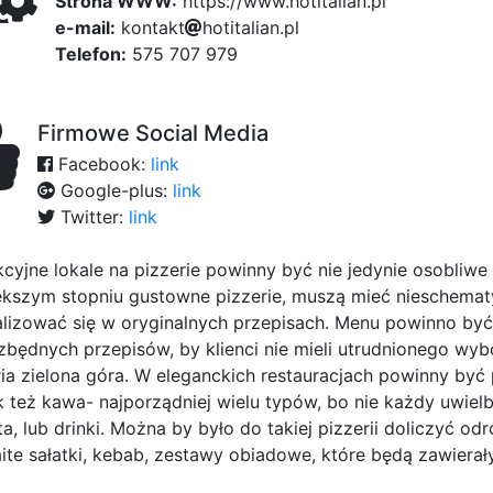
Strona WWW:
https://www.hotitalian.pl
e-mail:
k
o
n
d92
t
a
k
t
h
02
o
t
0e0
i
t
a
2
l
i
a
n
.
p
l
Telefon:
575 707 979
Firmowe Social Media
Facebook:
link
Google-plus:
link
Twitter:
link
kcyjne lokale na pizzerie powinny być nie jedynie osobliwe
ększym stopniu gustowne pizzerie, muszą mieć nieschematy
alizować się w oryginalnych przepisach. Menu powinno być
zbędnych przepisów, by klienci nie mieli utrudnionego wybor
ria zielona góra. W eleganckich restauracjach powinny być
k też kawa- najporządniej wielu typów, bo nie każdy uwiel
a, lub drinki. Można by było do takiej pizzerii doliczyć odr
ite sałatki, kebab, zestawy obiadowe, które będą zawierały 