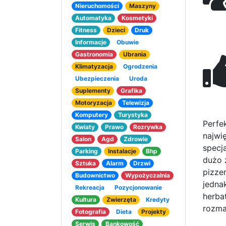
Nieruchomości
Maszyny
Automatyka
Kosmetyki
Fitness
Dzieci
Druk
Informacje
Obuwie
Gastronomia
Ubrania
Klimatyzacja
Ogrodzenia
Ubezpieczenia
Uroda
Suplementy
Grafika
Motoryzacja
Telewizja
Komputery
Turystyka
Perfe
Kwiaty
Prawo
Rozrywka
najwi
Salon
Agd
Zdrowie
specj
Parking
Instalacje
Bhp
dużo 
Sztuka
Alarm
Drzwi
pizze
Budownictwo
Wypożyczalnia
jedna
Rekreacja
Pozycjonowanie
herbat
Kultura
Zwierzęta
Kredyty
rozma
Fotografia
Dieta
Projekty
Serwis
Bankowość