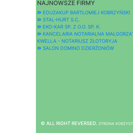
NAJNOWSZE FIRMY
EDUZAKUP BARTŁOMIEJ KOBRZYŃSKI
STAL-HURT S.C.
EKO-KAR SP. Z O.O. SP. K.
KANCELARIA NOTARIALNA MAŁGORZA
KWELLA - NOTARIUSZ ZŁOTORYJA
SALON DOMINO DZIERŻONIÓW
© ALL RIGHT REVERSED.
STRONA
K
O
R
Z
Y
S
T