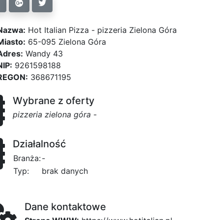
Nazwa:
Hot Italian Pizza - pizzeria Zielona Góra
Miasto:
65-095 Zielona Góra
Adres:
Wandy 43
NIP:
9261598188
REGON:
368671195
Wybrane z oferty
pizzeria zielona góra
-
Działalność
Branża:
-
Typ:
brak danych
Dane kontaktowe