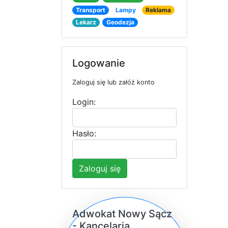
Transport
Lampy
Reklama
Lekarz
Geodezja
Logowanie
Zaloguj się lub załóż konto
Login:
Hasło:
Zaloguj się
Adwokat Nowy Sącz
- Kancelaria