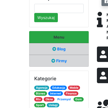
Wyszukaj
Menu
Blog
Firmy
Kategorie
Agencja
Edukacja
Meble
Biznes
Internet
Finanse
Rtv
Okna
Przemysł
Gsm
Sport
Usługi