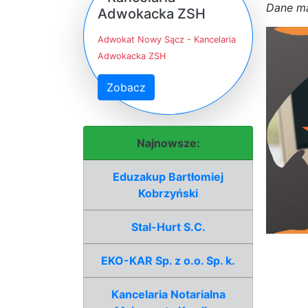
D
a
n
e
m
Adwokacka ZSH
Adwokat Nowy Sącz - Kancelaria
Adwokacka ZSH
Zobacz
Najnowsze:
Eduzakup Bartłomiej
Kobrzyński
Stal-Hurt S.C.
EKO-KAR Sp. z o.o. Sp. k.
Kancelaria Notarialna