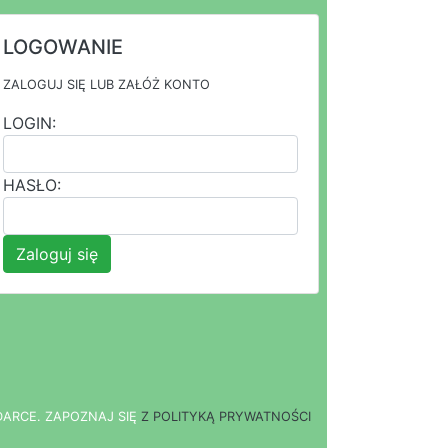
LOGOWANIE
ZALOGUJ SIĘ LUB ZAŁÓŻ KONTO
LOGIN:
HASŁO:
Zaloguj się
DARCE.
Z
A
P
O
Z
N
A
J
S
I
Ę
Z POLITYKĄ PRYWATNOŚCI