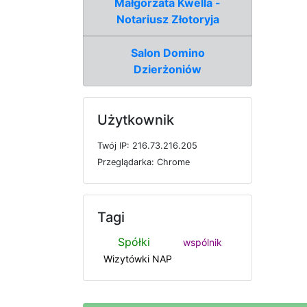
Małgorzata Kwella -
Notariusz Złotoryja
Salon Domino
Dzierżoniów
Użytkownik
T
w
ó
j
I
P: 216.73.216.205
P
r
z
e
g
l
ą
d
a
r
k
a: Chrome
Tagi
Spółki
wspólnik
Wizytówki NAP