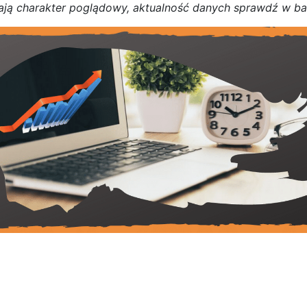
a
j
ą
c
h
a
r
a
k
t
e
r poglądowy,
a
k
t
u
a
l
n
o
ś
ć
d
a
n
y
c
h
s
p
r
a
w
d
ź w b