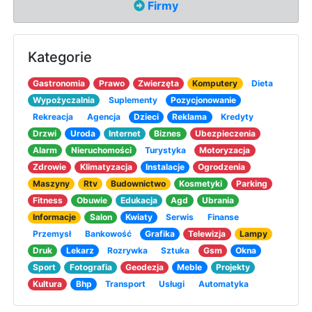
Firmy
Kategorie
Gastronomia
Prawo
Zwierzęta
Komputery
Dieta
Wypożyczalnia
Suplementy
Pozycjonowanie
Rekreacja
Agencja
Dzieci
Reklama
Kredyty
Drzwi
Uroda
Internet
Biznes
Ubezpieczenia
Alarm
Nieruchomości
Turystyka
Motoryzacja
Zdrowie
Klimatyzacja
Instalacje
Ogrodzenia
Maszyny
Rtv
Budownictwo
Kosmetyki
Parking
Fitness
Obuwie
Edukacja
Agd
Ubrania
Informacje
Salon
Kwiaty
Serwis
Finanse
Przemysł
Bankowość
Grafika
Telewizja
Lampy
Druk
Lekarz
Rozrywka
Sztuka
Gsm
Okna
Sport
Fotografia
Geodezja
Meble
Projekty
Kultura
Bhp
Transport
Usługi
Automatyka