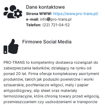
Dane kontaktowe
Strona WWW:
https://www.pro-trans.pl/
e-mail:
i
n
b
f
o
p
r
o
-
t
r
a
n
s
.
p
l
Telefon:
(22) 721-04-52
Firmowe Social Media
PRO-TRANS to kompetentny dostawca rozwiązań do
zabezpieczania ładunków, działający na rynku od
ponad 20 lat. Firma oferuje kompleksowy asortyment
produktów, takich jak poduszki powietrzne i worki
sztauerskie, pochłaniacze wilgoci, maty i papier
antypoślizgowy, slip sheet oraz materiały
termoizolacyjne, które chronią towary przed wilgocią,
przemieszczaniem czy uszkodzeniami w transporcie