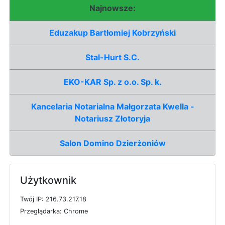
Najnowsze:
Eduzakup Bartłomiej Kobrzyński
Stal-Hurt S.C.
EKO-KAR Sp. z o.o. Sp. k.
Kancelaria Notarialna Małgorzata Kwella -
Notariusz Złotoryja
Salon Domino Dzierżoniów
Użytkownik
T
w
ó
j
I
P: 216.73.217.18
P
r
z
e
g
l
ą
d
a
r
k
a: Chrome