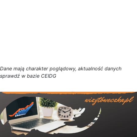
D
a
n
e
m
a
j
ą
c
h
a
r
a
k
t
e
r poglądowy,
a
k
t
u
a
l
n
o
ś
ć
d
a
n
y
c
h
s
p
r
a
w
d
ź w bazie CEIDG