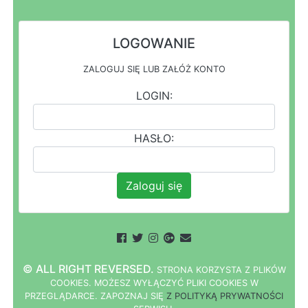
LOGOWANIE
ZALOGUJ SIĘ LUB ZAŁÓŻ KONTO
LOGIN:
HASŁO:
Zaloguj się
© ALL RIGHT REVERSED.
STRONA
K
O
R
Z
Y
S
T
A Z PLIKÓW
COOKIES.
M
O
Ż
E
S
Z
W
Y
Ł
Ą
C
Z
Y
Ć
P
L
I
K
I
C
O
O
K
I
E
S W
PRZEGLĄDARCE.
Z
A
P
O
Z
N
A
J
S
I
Ę
Z POLITYKĄ PRYWATNOŚCI