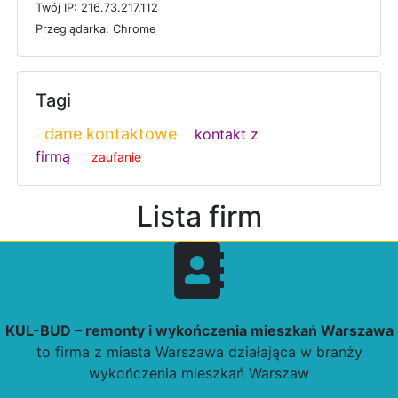
T
w
ó
j
I
P: 216.73.217.112
P
r
z
e
g
l
ą
d
a
r
k
a: Chrome
Tagi
dane kontaktowe
kontakt z
firmą
zaufanie
Lista firm
KUL-BUD – remonty i wykończenia mieszkań Warszawa
to firma z miasta Warszawa działająca w branży
wykończenia mieszkań Warszaw