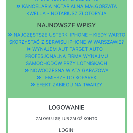
KANCELARIA NOTARIALNA MAŁGORZATA
KWELLA - NOTARIUSZ ZŁOTORYJA
NAJNOWSZE WPISY
NAJCZĘSTSZE USTERKI IPHONE – KIEDY WARTO
SKORZYSTAĆ Z SERWISU IPHONE W WARSZAWIE?
WYNAJEM AUT TARGET AUTO -
PROFESJONALNA FIRMA WYNAJMU
SAMOCHODÓW PRZY LOTNISKACH
NOWOCZESNA WIATA GARAŻOWA
LEMIESZE DO KOPAREK
EFEKT ZABIEGU NA TWARZY
LOGOWANIE
ZALOGUJ SIĘ LUB ZAŁÓŻ KONTO
LOGIN: