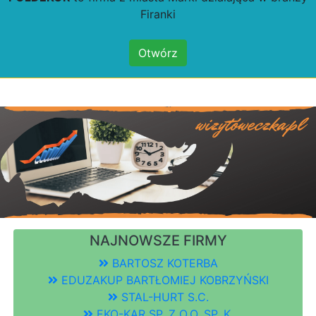
Firanki
Otwórz
NAJNOWSZE FIRMY
BARTOSZ KOTERBA
EDUZAKUP BARTŁOMIEJ KOBRZYŃSKI
STAL-HURT S.C.
EKO-KAR SP. Z O.O. SP. K.