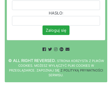
HASŁO:
Zaloguj się
© ALL RIGHT REVERSED.
STRONA
K
O
R
Z
Y
S
T
A Z PLIKÓW
COOKIES.
M
O
Ż
E
S
Z
W
Y
Ł
Ą
C
Z
Y
Ć
P
L
I
K
I
C
O
O
K
I
E
S W
PRZEGLĄDARCE.
Z
A
P
O
Z
N
A
J
S
I
Ę
Z POLITYKĄ PRYWATNOŚCI
S
E
R
W
I
S
U.