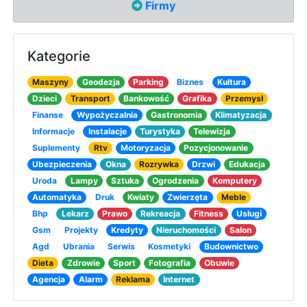
Firmy
Kategorie
Maszyny
Geodezja
Parking
Biznes
Kultura
Dzieci
Transport
Bankowość
Grafika
Przemysł
Finanse
Wypożyczalnia
Gastronomia
Klimatyzacja
Informacje
Instalacje
Turystyka
Telewizja
Suplementy
Rtv
Motoryzacja
Pozycjonowanie
Ubezpieczenia
Okna
Rozrywka
Drzwi
Edukacja
Uroda
Lampy
Sztuka
Ogrodzenia
Komputery
Automatyka
Druk
Kwiaty
Zwierzęta
Meble
Bhp
Lekarz
Prawo
Rekreacja
Fitness
Usługi
Gsm
Projekty
Kredyty
Nieruchomości
Salon
Agd
Ubrania
Serwis
Kosmetyki
Budownictwo
Dieta
Zdrowie
Sport
Fotografia
Obuwie
Agencja
Alarm
Reklama
Internet