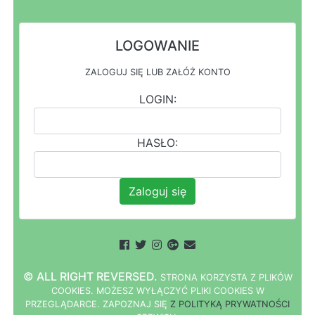
LOGOWANIE
ZALOGUJ SIĘ LUB ZAŁÓŻ KONTO
LOGIN:
HASŁO:
Zaloguj się
© ALL RIGHT REVERSED.
STRONA
K
O
R
Z
Y
S
T
A Z PLIKÓW
COOKIES.
M
O
Ż
E
S
Z
W
Y
Ł
Ą
C
Z
Y
Ć
P
L
I
K
I
C
O
O
K
I
E
S W
PRZEGLĄDARCE.
Z
A
P
O
Z
N
A
J
S
I
Ę
Z POLITYKĄ PRYWATNOŚCI