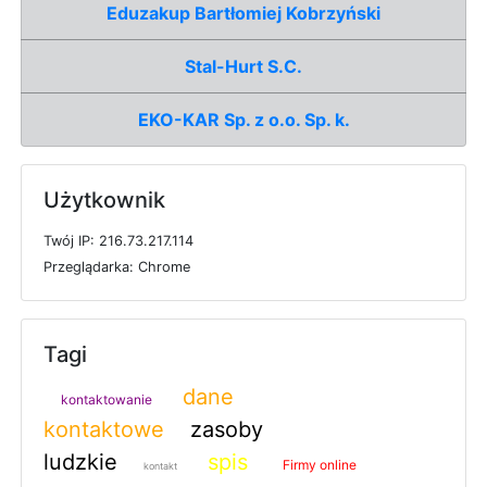
Eduzakup Bartłomiej Kobrzyński
Stal-Hurt S.C.
EKO-KAR Sp. z o.o. Sp. k.
Użytkownik
T
w
ó
j
I
P: 216.73.217.114
P
r
z
e
g
l
ą
d
a
r
k
a: Chrome
Tagi
dane
kontaktowanie
kontaktowe
zasoby
ludzkie
spis
Firmy online
kontakt