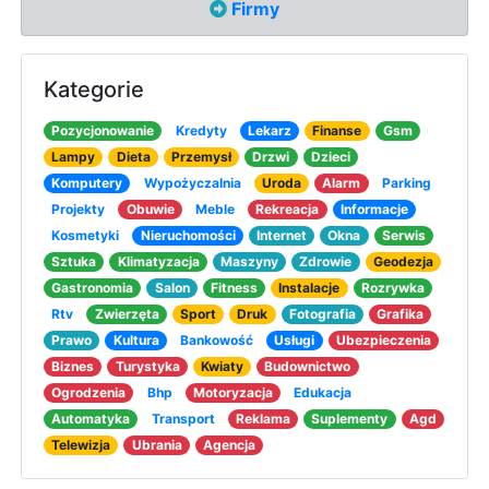
Firmy
Kategorie
Pozycjonowanie
Kredyty
Lekarz
Finanse
Gsm
Lampy
Dieta
Przemysł
Drzwi
Dzieci
Komputery
Wypożyczalnia
Uroda
Alarm
Parking
Projekty
Obuwie
Meble
Rekreacja
Informacje
Kosmetyki
Nieruchomości
Internet
Okna
Serwis
Sztuka
Klimatyzacja
Maszyny
Zdrowie
Geodezja
Gastronomia
Salon
Fitness
Instalacje
Rozrywka
Rtv
Zwierzęta
Sport
Druk
Fotografia
Grafika
Prawo
Kultura
Bankowość
Usługi
Ubezpieczenia
Biznes
Turystyka
Kwiaty
Budownictwo
Ogrodzenia
Bhp
Motoryzacja
Edukacja
Automatyka
Transport
Reklama
Suplementy
Agd
Telewizja
Ubrania
Agencja