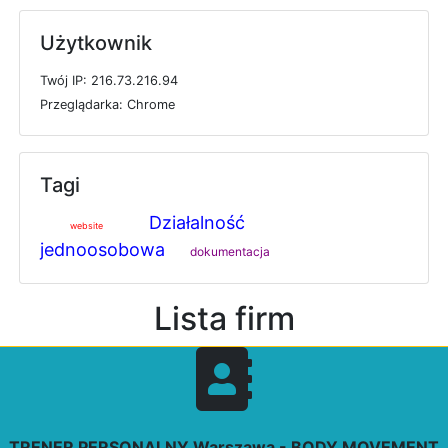
Użytkownik
T
w
ó
j
I
P: 216.73.216.94
P
r
z
e
g
l
ą
d
a
r
k
a: Chrome
Tagi
Działalność
website
jednoosobowa
dokumentacja
Lista firm
TRENER PERSONALNY Warszawa - BODY MOVEMENT