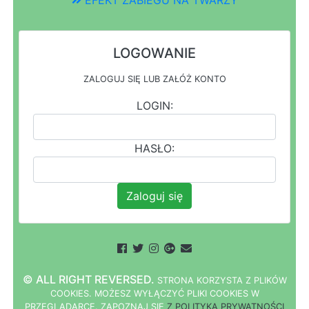
LOGOWANIE
ZALOGUJ SIĘ LUB ZAŁÓŻ KONTO
LOGIN:
HASŁO:
Zaloguj się
© ALL RIGHT REVERSED.
STRONA
K
O
R
Z
Y
S
T
A Z PLIKÓW
COOKIES.
M
O
Ż
E
S
Z
W
Y
Ł
Ą
C
Z
Y
Ć
P
L
I
K
I
C
O
O
K
I
E
S W
PRZEGLĄDARCE.
Z
A
P
O
Z
N
A
J
S
I
Ę
Z POLITYKĄ PRYWATNOŚCI