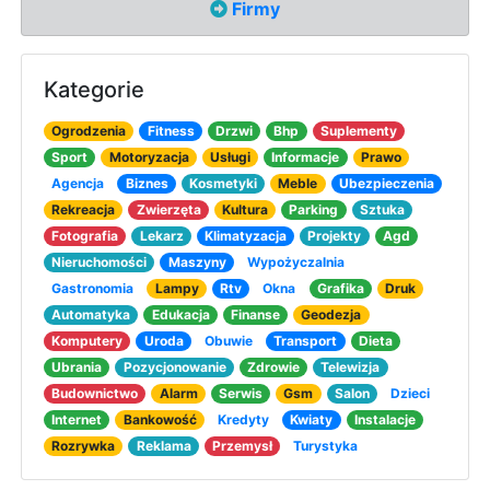
Firmy
Kategorie
Ogrodzenia
Fitness
Drzwi
Bhp
Suplementy
Sport
Motoryzacja
Usługi
Informacje
Prawo
Agencja
Biznes
Kosmetyki
Meble
Ubezpieczenia
Rekreacja
Zwierzęta
Kultura
Parking
Sztuka
Fotografia
Lekarz
Klimatyzacja
Projekty
Agd
Nieruchomości
Maszyny
Wypożyczalnia
Gastronomia
Lampy
Rtv
Okna
Grafika
Druk
Automatyka
Edukacja
Finanse
Geodezja
Komputery
Uroda
Obuwie
Transport
Dieta
Ubrania
Pozycjonowanie
Zdrowie
Telewizja
Budownictwo
Alarm
Serwis
Gsm
Salon
Dzieci
Internet
Bankowość
Kredyty
Kwiaty
Instalacje
Rozrywka
Reklama
Przemysł
Turystyka