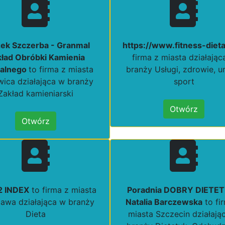
ek Szczerba - Granmal
https://www.fitness-dieta
ład Obróbki Kamienia
firma z miasta działając
ralnego
to firma z miasta
branży Usługi, zdrowie, u
ica działająca w branży
sport
Zakład kamieniarski
Otwórz
Otwórz
2 INDEX
to firma z miasta
Poradnia DOBRY DIETE
awa działająca w branży
Natalia Barczewska
to fi
Dieta
miasta Szczecin działają