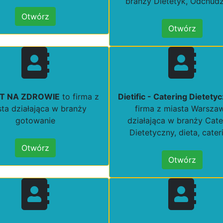
branży Dietetyk, Odchud
Otwórz
Otwórz
T NA ZDROWIE
to firma z
Dietific - Catering Dietety
sta działająca w branży
firma z miasta Warsza
gotowanie
działająca w branży Cate
Dietetyczny, dieta, cater
Otwórz
Otwórz