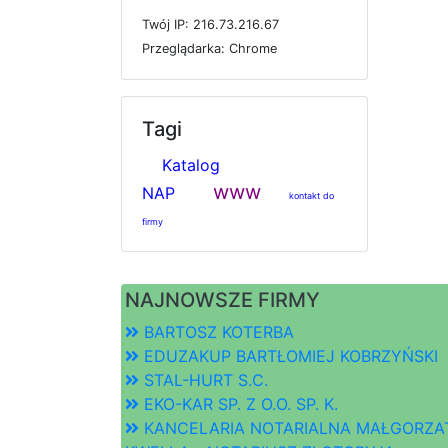
T
w
ó
j
I
P: 216.73.216.67
P
r
z
e
g
l
ą
d
a
r
k
a: Chrome
Tagi
Katalog
www
NAP
kontakt do
firmy
NAJNOWSZE FIRMY
BARTOSZ KOTERBA
EDUZAKUP BARTŁOMIEJ KOBRZYŃSKI
STAL-HURT S.C.
EKO-KAR SP. Z O.O. SP. K.
KANCELARIA NOTARIALNA MAŁGORZA