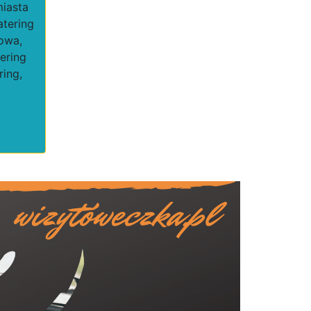
miasta
atering
kowa,
ering
ring,