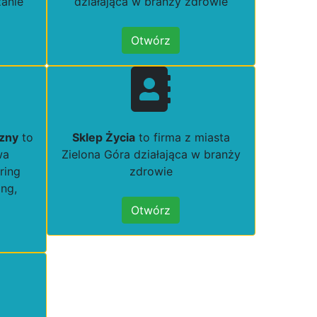
zanie
działająca w branży zdrowie
Otwórz
czny
to
Sklep Życia
to firma z miasta
wa
Zielona Góra działająca w branży
ring
zdrowie
ing,
Otwórz