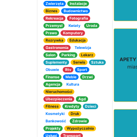
Zwierzęta
Instalacje
Biznes
Budownictwo
Rekreacja
Fotografia
Przemysł
Kwiaty
Uroda
Prawo
Komputery
Rozrywka
Edukacja
Gastronomia
Telewizja
Salon
Parking
Lekarz
APETY
Suplementy
Serwis
Sztuka
mia
Obuwie
Rtv
Sport
Finanse
Meble
Drzwi
Agencja
Kultura
Nieruchomości
Ubezpieczenia
Agd
Fitness
Kredyty
Dzieci
Kosmetyki
Druk
Bankowość
Zdrowie
Projekty
Wypożyczalnia
Usługi
Transport