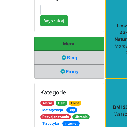
Wyszukaj
Lesz
Zak
Natu
Menu
Moraw
Blog
Firmy
Kategorie
Alarm
Gsm
Okna
BMI 2
Motoryzacja
Bhp
Warsz
Pozycjonowanie
Ubrania
Turystyka
Internet