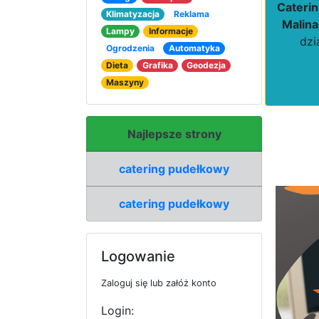
Caterin
Klimatyzacja
Reklama
Malina
Lampy
Informacje
dzi
Ogrodzenia
Automatyka
Dieta
Grafika
Geodezja
Maszyny
Najlepsze strony
catering pudełkowy
catering pudełkowy
Logowanie
Zaloguj się lub załóż konto
Login: