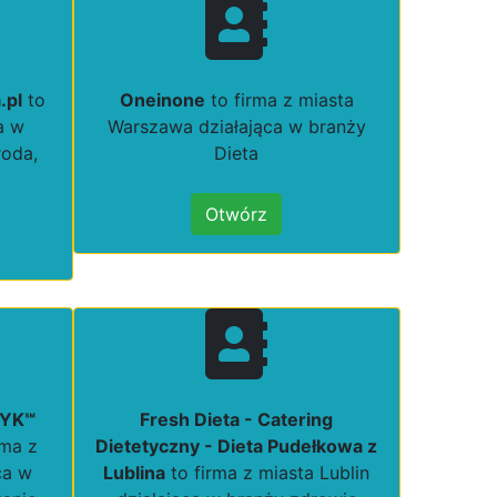
.pl
to
Oneinone
to firma z miasta
a w
Warszawa działająca w branży
roda,
Dieta
Otwórz
TYK℠
Fresh Dieta - Catering
rma z
Dietetyczny - Dieta Pudełkowa z
ca w
Lublina
to firma z miasta Lublin