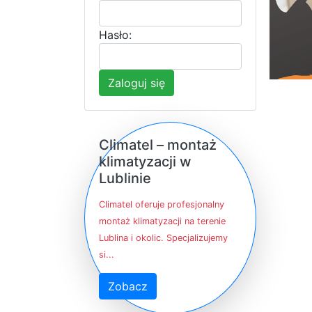
Hasło:
Zaloguj się
Climatel – montaż
klimatyzacji w
Lublinie
Climatel oferuje profesjonalny
montaż klimatyzacji na terenie
Lublina i okolic. Specjalizujemy
si...
Zobacz