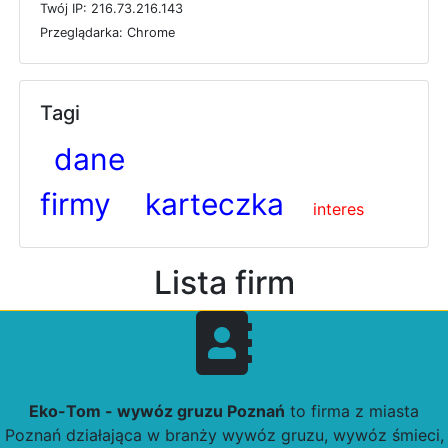
T
w
ó
j
I
P: 216.73.216.143
P
r
z
e
g
l
ą
d
a
r
k
a: Chrome
Tagi
dane
firmy
karteczka
interes
Lista firm
Eko-Tom - wywóz gruzu Poznań
to firma z miasta
Poznań działająca w branży wywóz gruzu, wywóz śmieci,