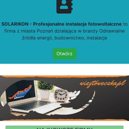
SOLARIKON - Profesjonalne instalacje fotowoltaiczne
to
firma z miasta Poznań działająca w branży Odnawialne
źródła energii, budownictwo, instalacje
Otwórz