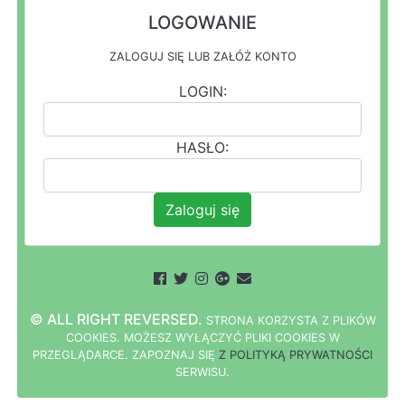
LOGOWANIE
ZALOGUJ SIĘ LUB ZAŁÓŻ KONTO
LOGIN:
HASŁO:
Zaloguj się
© ALL RIGHT REVERSED.
STRONA
K
O
R
Z
Y
S
T
A Z PLIKÓW
COOKIES.
M
O
Ż
E
S
Z
W
Y
Ł
Ą
C
Z
Y
Ć
P
L
I
K
I
C
O
O
K
I
E
S W
PRZEGLĄDARCE.
Z
A
P
O
Z
N
A
J
S
I
Ę
Z POLITYKĄ PRYWATNOŚCI
S
E
R
W
I
S
U.