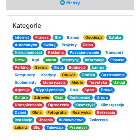
Firmy
Kategorie
Internet
Fitness
Rtv
Biznes
Geodezja
Sztuka
Automatyka
Kwiaty
Projekty
Salon
Nieruchomości
Reklama
Pozycjonowanie
Transport
Drzwi
Agd
Alarm
Maszyny
Informacje
Finanse
Parking
Serwis
Dieta
Edukacja
Lampy
Komputery
Kredyty
Obuwie
Grafika
Gastronomia
Suplementy
Motoryzacja
Meble
Turystyka
Usługi
Agencja
Wypożyczalnia
Druk
Sport
Prawo
Kultura
Zdrowie
Gsm
Bankowość
Uroda
Ubezpieczenia
Ogrodzenia
Kosmetyki
Klimatyzacja
Dzieci
Okna
Fotografia
Rozrywka
Rekreacja
Instalacje
Ubrania
Budownictwo
Zwierzęta
Lekarz
Bhp
Telewizja
Przemysł