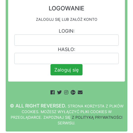
LOGOWANIE
ZALOGUJ SIĘ LUB ZAŁÓŻ KONTO
LOGIN:
HASŁO:
Zaloguj się
© ALL RIGHT REVERSED.
STRONA
K
O
R
Z
Y
S
T
A Z PLIKÓW
COOKIES.
M
O
Ż
E
S
Z
W
Y
Ł
Ą
C
Z
Y
Ć
P
L
I
K
I
C
O
O
K
I
E
S W
PRZEGLĄDARCE.
Z
A
P
O
Z
N
A
J
S
I
Ę
Z POLITYKĄ PRYWATNOŚCI
S
E
R
W
I
S
U.