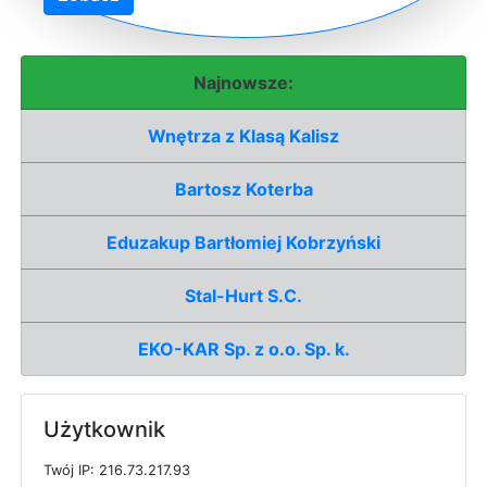
Najnowsze:
Wnętrza z Klasą Kalisz
Bartosz Koterba
Eduzakup Bartłomiej Kobrzyński
Stal-Hurt S.C.
EKO-KAR Sp. z o.o. Sp. k.
Użytkownik
T
w
ó
j
I
P: 216.73.217.93