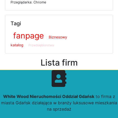
P
r
z
e
g
l
ą
d
a
r
k
a: Chrome
Tagi
fanpage
Biznesowy
katalog
Przedsiębiorstwa
Lista firm
White Wood Nieruchomości Oddział Gdańsk
to firma z
miasta Gdańsk działająca w branży luksusowe mieszkania
na sprzedaż