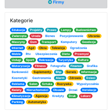
Firmy
Kategorie
Edukacja
Projekty
Prawo
Lampy
Budownictwo
Zwierzęta
Uroda
Biznes
Pozycjonowanie
Ubrania
Maszyny
Gsm
Transport
Komputery
Geodezja
Internet
Agd
Okna
Telewizja
Ogrodzenia
Meble
Rtv
Ubezpieczenia
Dieta
Przemysł
Usługi
Sport
Rekreacja
Turystyka
Kultura
Motoryzacja
Fitness
Fotografia
Finanse
Grafika
Bankowość
Suplementy
Bhp
Serwis
Informacje
Kosmetyki
Gastronomia
Alarm
Zdrowie
Dzieci
Reklama
Salon
Sztuka
Rozrywka
Wypożyczalnia
Kwiaty
Nieruchomości
Obuwie
Drzwi
Instalacje
Klimatyzacja
Agencja
Kredyty
Druk
Lekarz
Parking
Automatyka