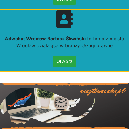
Adwokat Wrocław Bartosz Śliwiński
to firma z miasta
Wrocław działająca w branży Usługi prawne
Otwórz