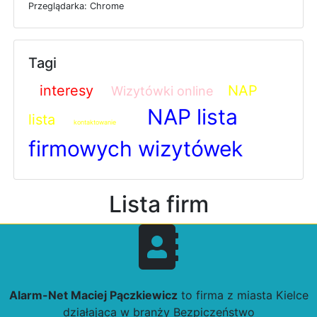
P
r
z
e
g
l
ą
d
a
r
k
a: Chrome
Tagi
interesy
NAP
Wizytówki online
NAP lista
lista
kontaktowanie
firmowych wizytówek
Lista firm
Alarm-Net Maciej Pączkiewicz
to firma z miasta Kielce
działająca w branży Bezpiczeństwo