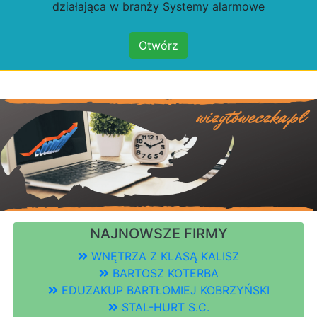
działająca w branży Systemy alarmowe
Otwórz
NAJNOWSZE FIRMY
WNĘTRZA Z KLASĄ KALISZ
BARTOSZ KOTERBA
EDUZAKUP BARTŁOMIEJ KOBRZYŃSKI
STAL-HURT S.C.