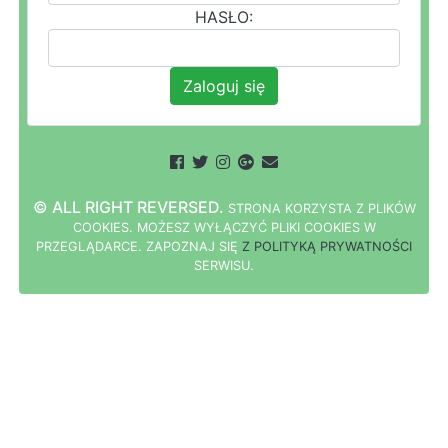
HASŁO:
Zaloguj się
© ALL RIGHT REVERSED.
STRONA
K
O
R
Z
Y
S
T
A Z PLIKÓW
COOKIES.
M
O
Ż
E
S
Z
W
Y
Ł
Ą
C
Z
Y
Ć
P
L
I
K
I
C
O
O
K
I
E
S W
PRZEGLĄDARCE.
Z
A
P
O
Z
N
A
J
S
I
Ę
Z POLITYKĄ PRYWATNOŚCI
S
E
R
W
I
S
U.