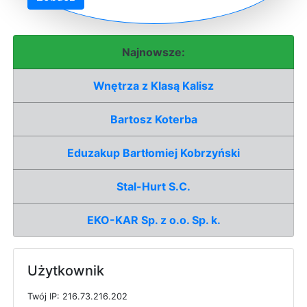
Najnowsze:
Wnętrza z Klasą Kalisz
Bartosz Koterba
Eduzakup Bartłomiej Kobrzyński
Stal-Hurt S.C.
EKO-KAR Sp. z o.o. Sp. k.
Użytkownik
T
w
ó
j
I
P: 216.73.216.202