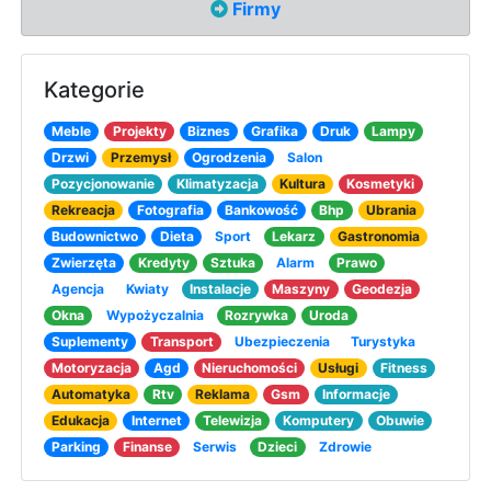
Firmy
Kategorie
Meble
Projekty
Biznes
Grafika
Druk
Lampy
Drzwi
Przemysł
Ogrodzenia
Salon
Pozycjonowanie
Klimatyzacja
Kultura
Kosmetyki
Rekreacja
Fotografia
Bankowość
Bhp
Ubrania
Budownictwo
Dieta
Sport
Lekarz
Gastronomia
Zwierzęta
Kredyty
Sztuka
Alarm
Prawo
Agencja
Kwiaty
Instalacje
Maszyny
Geodezja
Okna
Wypożyczalnia
Rozrywka
Uroda
Suplementy
Transport
Ubezpieczenia
Turystyka
Motoryzacja
Agd
Nieruchomości
Usługi
Fitness
Automatyka
Rtv
Reklama
Gsm
Informacje
Edukacja
Internet
Telewizja
Komputery
Obuwie
Parking
Finanse
Serwis
Dzieci
Zdrowie