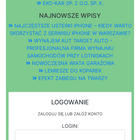
EKO-KAR SP. Z O.O. SP. K.
NAJNOWSZE WPISY
NAJCZĘSTSZE USTERKI IPHONE – KIEDY WARTO
SKORZYSTAĆ Z SERWISU IPHONE W WARSZAWIE?
WYNAJEM AUT TARGET AUTO -
PROFESJONALNA FIRMA WYNAJMU
SAMOCHODÓW PRZY LOTNISKACH
NOWOCZESNA WIATA GARAŻOWA
LEMIESZE DO KOPAREK
EFEKT ZABIEGU NA TWARZY
LOGOWANIE
ZALOGUJ SIĘ LUB ZAŁÓŻ KONTO
LOGIN: