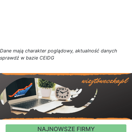
D
a
n
e
m
a
j
ą
c
h
a
r
a
k
t
e
r poglądowy,
a
k
t
u
a
l
n
o
ś
ć
d
a
n
y
c
h
s
p
r
a
w
d
ź w bazie CEIDG
NAJNOWSZE FIRMY