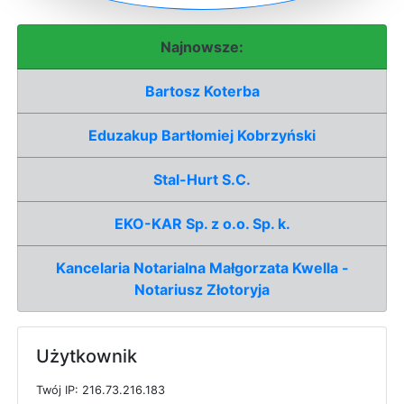
Najnowsze:
Bartosz Koterba
Eduzakup Bartłomiej Kobrzyński
Stal-Hurt S.C.
EKO-KAR Sp. z o.o. Sp. k.
Kancelaria Notarialna Małgorzata Kwella -
Notariusz Złotoryja
Użytkownik
T
w
ó
j
I
P: 216.73.216.183