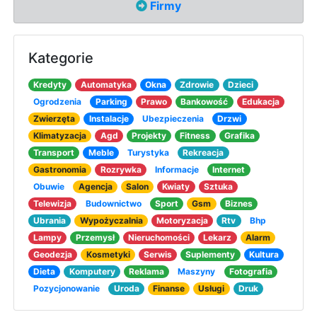
Firmy
Kategorie
Kredyty
Automatyka
Okna
Zdrowie
Dzieci
Ogrodzenia
Parking
Prawo
Bankowość
Edukacja
Zwierzęta
Instalacje
Ubezpieczenia
Drzwi
Klimatyzacja
Agd
Projekty
Fitness
Grafika
Transport
Meble
Turystyka
Rekreacja
Gastronomia
Rozrywka
Informacje
Internet
Obuwie
Agencja
Salon
Kwiaty
Sztuka
Telewizja
Budownictwo
Sport
Gsm
Biznes
Ubrania
Wypożyczalnia
Motoryzacja
Rtv
Bhp
Lampy
Przemysł
Nieruchomości
Lekarz
Alarm
Geodezja
Kosmetyki
Serwis
Suplementy
Kultura
Dieta
Komputery
Reklama
Maszyny
Fotografia
Pozycjonowanie
Uroda
Finanse
Usługi
Druk