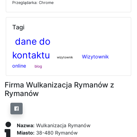
P
r
z
e
g
l
ą
d
a
r
k
a: Chrome
Tagi
dane do
kontaktu
Wizytownik
wizytownik
online
blog
Firma Wulkanizacja Rymanów z
Rymanów
Nazwa:
Wulkanizacja Rymanów
Miasto:
38-480 Rymanów