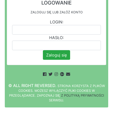
LOGOWANIE
ZALOGUJ SIĘ LUB ZAŁÓŻ KONTO
LOGIN:
HASŁO:
Zaloguj się
© ALL RIGHT REVERSED.
STRONA
K
O
R
Z
Y
S
T
A Z PLIKÓW
COOKIES.
M
O
Ż
E
S
Z
W
Y
Ł
Ą
C
Z
Y
Ć
P
L
I
K
I
C
O
O
K
I
E
S W
PRZEGLĄDARCE.
Z
A
P
O
Z
N
A
J
S
I
Ę
Z POLITYKĄ PRYWATNOŚCI
S
E
R
W
I
S
U.