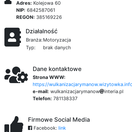
Adres:
Kolejowa 60
NIP:
6842587061
REGON:
385169226
Działalność
Branża:
Motoryzacja
Typ:
brak danych
Dane kontaktowe
Strona WWW:
https://wulkanizacjarymanow.wizytowka.info
e-mail:
w
u
l
k
c
a
n
i
z
a
c
j
a
r
8ad
y
m
a
n
o
w
i
n
2
t
e
e
r
8f
i
a
.
p
l
Telefon:
781138337
Firmowe Social Media
Facebook:
link