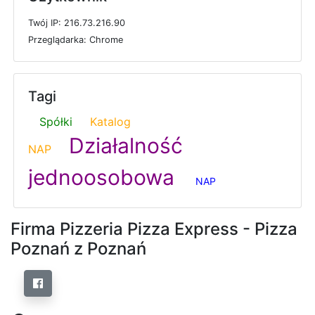
T
w
ó
j
I
P: 216.73.216.90
P
r
z
e
g
l
ą
d
a
r
k
a: Chrome
Tagi
Spółki
Katalog
Działalność
NAP
jednoosobowa
NAP
Firma Pizzeria Pizza Express - Pizza
Poznań z Poznań