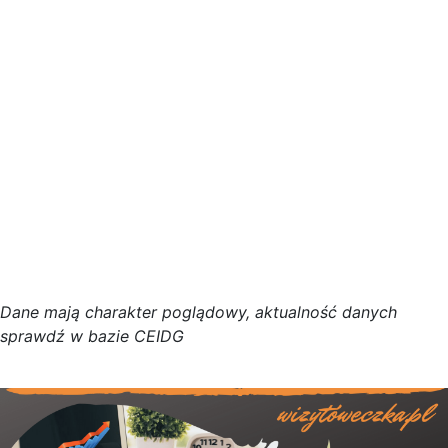
D
a
n
e
m
a
j
ą
c
h
a
r
a
k
t
e
r poglądowy,
a
k
t
u
a
l
n
o
ś
ć
d
a
n
y
c
h
s
p
r
a
w
d
ź w bazie CEIDG