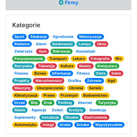
Firmy
Kategorie
Sport
Edukacja
Ogrodzenia
Motoryzacja
Reklama
Alarm
Bankowość
Lampy
Okna
Zwierzęta
Gsm
Rekreacja
Kosmetyki
Pozycjonowanie
Transport
Lekarz
Fotografia
Rtv
Rozrywka
Telewizja
Kultura
Kwiaty
Komputery
Finanse
Biznes
Informacje
Fitness
Dieta
Salon
Projekty
Nieruchomości
Grafika
Zdrowie
Agd
Maszyny
Ubezpieczenia
Ubrania
Serwis
Klimatyzacja
Prawo
Przemysł
Budownictwo
Drzwi
Bhp
Druk
Parking
Internet
Turystyka
Meble
Agencja
Dzieci
Kredyty
Geodezja
Suplementy
Instalacje
Obuwie
Gastronomia
Automatyka
Usługi
Uroda
Sztuka
Wypożyczalnia