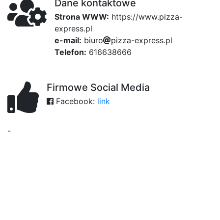
Dane kontaktowe
Strona WWW:
https://www.pizza-
express.pl
e-mail:
b
i
u
r
o
p
d8
i
z
214
z
a
-
be6
e
x
p
r
e
c1f
s
s
.
p
l
Telefon:
616638666
Firmowe Social Media
Facebook:
link
-