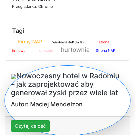
P
r
z
e
g
l
ą
d
a
r
k
a: Chrome
Tagi
Firmy NAP
strona
Wizytówki NAP dla firm
hurtownia
firmowa
Strona NAP
hurtownik
Nowoczesny hotel w Radomiu
– jak zaprojektować aby
generował zyski przez wiele lat
Autor: Maciej Mendelzon
Czytaj całość