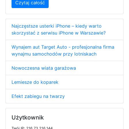
Czytaj całość
Najczęstsze usterki iPhone – kiedy warto
skorzystać z serwisu iPhone w Warszawie?
Wynajem aut Target Auto - profesjonalna firma
wynajmu samochodów przy lotniskach
Nowoczesna wiata garażowa
Lemiesze do koparek
Efekt zabiegu na twarzy
Użytkownik
T
w
ó
j
I
P: 216.73.216.144