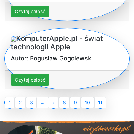
Czytaj całość
KomputerApple.pl - świat
technologii Apple
Autor: Bogusław Gogolewski
Czytaj całość
...
1
2
3
7
8
9
10
11