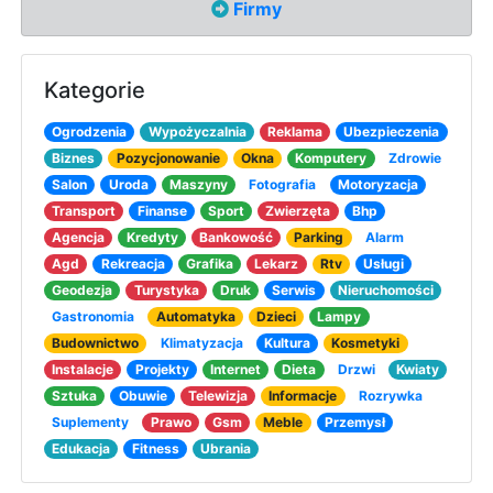
Firmy
Kategorie
Ogrodzenia
Wypożyczalnia
Reklama
Ubezpieczenia
Biznes
Pozycjonowanie
Okna
Komputery
Zdrowie
Salon
Uroda
Maszyny
Fotografia
Motoryzacja
Transport
Finanse
Sport
Zwierzęta
Bhp
Agencja
Kredyty
Bankowość
Parking
Alarm
Agd
Rekreacja
Grafika
Lekarz
Rtv
Usługi
Geodezja
Turystyka
Druk
Serwis
Nieruchomości
Gastronomia
Automatyka
Dzieci
Lampy
Budownictwo
Klimatyzacja
Kultura
Kosmetyki
Instalacje
Projekty
Internet
Dieta
Drzwi
Kwiaty
Sztuka
Obuwie
Telewizja
Informacje
Rozrywka
Suplementy
Prawo
Gsm
Meble
Przemysł
Edukacja
Fitness
Ubrania