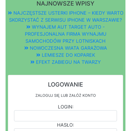
NAJNOWSZE WPISY
NAJCZĘSTSZE USTERKI IPHONE – KIEDY WARTO
SKORZYSTAĆ Z SERWISU IPHONE W WARSZAWIE?
WYNAJEM AUT TARGET AUTO -
PROFESJONALNA FIRMA WYNAJMU
SAMOCHODÓW PRZY LOTNISKACH
NOWOCZESNA WIATA GARAŻOWA
LEMIESZE DO KOPAREK
EFEKT ZABIEGU NA TWARZY
LOGOWANIE
ZALOGUJ SIĘ LUB ZAŁÓŻ KONTO
LOGIN:
HASŁO: