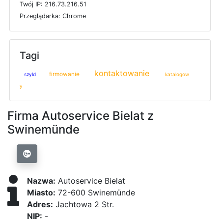
T
w
ó
j
I
P: 216.73.216.51
P
r
z
e
g
l
ą
d
a
r
k
a: Chrome
Tagi
kontaktowanie
firmowanie
szyld
katalogow
y
Firma Autoservice Bielat z
Swinemünde
Nazwa:
Autoservice Bielat
Miasto:
72-600 Swinemünde
Adres:
Jachtowa 2 Str.
NIP:
-