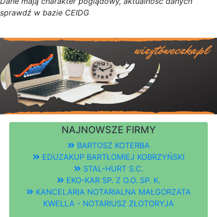
D
a
n
e
m
a
j
ą
c
h
a
r
a
k
t
e
r poglądowy,
a
k
t
u
a
l
n
o
ś
ć
d
a
n
y
c
h
s
p
r
a
w
d
ź w bazie CEIDG
NAJNOWSZE FIRMY
BARTOSZ KOTERBA
EDUZAKUP BARTŁOMIEJ KOBRZYŃSKI
STAL-HURT S.C.
EKO-KAR SP. Z O.O. SP. K.
KANCELARIA NOTARIALNA MAŁGORZATA
KWELLA - NOTARIUSZ ZŁOTORYJA