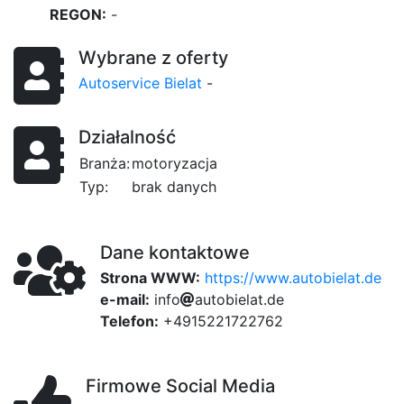
REGON:
-
Wybrane z oferty
Autoservice Bielat
-
Działalność
Branża:
motoryzacja
Typ:
brak danych
Dane kontaktowe
Strona WWW:
https://www.autobielat.de
e-mail:
i
n
1e
f
o
d06
95
a
e
u
t
o
75
b
i
e
l
a
6
t
.
d
e
Telefon:
+4915221722762
Firmowe Social Media