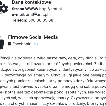
Dane kontaktowe
Strona WWW:
http://arat.pl
e-mail:
a
r
a
t
a
r
a
ff0
t
.
p
l
Telefon:
508 36 35 68
Firmowe Social Media
Facebook:
link
ekcji nie podlegają tylko nasze rany, cera, czy dłonie. Bo 
eczeństwa jest odkażanie przeróżnych powierzchni. Zadb
dzące swój gabinet kosmetyczny, dentystyczny, lub zakład f
pl - dezynfekcja po zmarłym. Gdyż usługi jakie one pełni
ycznych pomieszczeniach i przy pomocy zdezynfekowanych 
giwana jest pewnie wysoka oraz nie mogą one sobie pozwol
e istotna jest też dezynfekcja pokoi szpitalnych. Nie wyłą
lnych sal, w jakich spoczywają chorzy. Czyszczenia odbyw
dzają chorych znajomi, czy członkowie rodziny, którzy są e