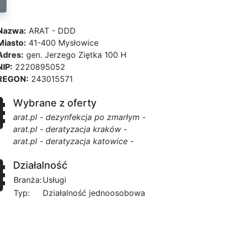
Nazwa:
ARAT - DDD
Miasto:
41-400 Mysłowice
Adres:
gen. Jerzego Ziętka 100 H
NIP:
2220895052
REGON:
243015571
Wybrane z oferty
arat.pl - dezynfekcja po zmarłym
-
arat.pl - deratyzacja kraków
-
arat.pl - deratyzacja katowice
-
Działalność
Branża:
Usługi
Typ:
Działalność jednoosobowa