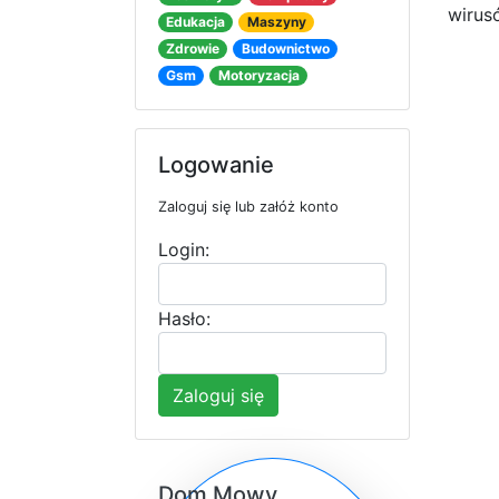
wirus
Edukacja
Maszyny
Zdrowie
Budownictwo
Gsm
Motoryzacja
Logowanie
Zaloguj się lub załóż konto
Login:
Hasło:
Zaloguj się
Dom Mowy