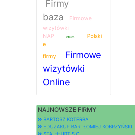
Firmy
baza
Firmowe
wizytówki
NAP
Polski
interes
e
Firmowe
firmy
wizytówki
Online
NAJNOWSZE FIRMY
BARTOSZ KOTERBA
EDUZAKUP BARTŁOMIEJ KOBRZYŃSKI
STAL-HURT S.C.