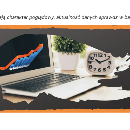
a
j
ą
c
h
a
r
a
k
t
e
r poglądowy,
a
k
t
u
a
l
n
o
ś
ć
d
a
n
y
c
h
s
p
r
a
w
d
ź w b