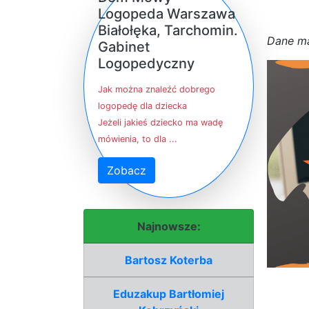
Logopeda Warszawa
Białołęka, Tarchomin.
D
a
n
e
m
Gabinet
Logopedyczny
Jak można znaleźć dobrego
logopedę dla dziecka
Jeżeli jakieś dziecko ma wadę
mówienia, to dla ...
Zobacz
Najnowsze:
Bartosz Koterba
Eduzakup Bartłomiej