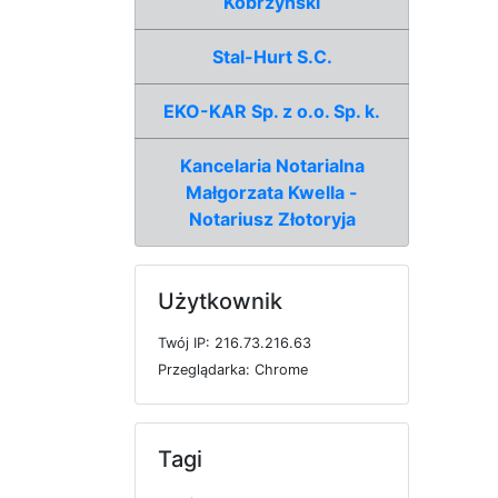
Kobrzyński
Stal-Hurt S.C.
EKO-KAR Sp. z o.o. Sp. k.
Kancelaria Notarialna
Małgorzata Kwella -
Notariusz Złotoryja
Użytkownik
T
w
ó
j
I
P: 216.73.216.63
P
r
z
e
g
l
ą
d
a
r
k
a: Chrome
Tagi