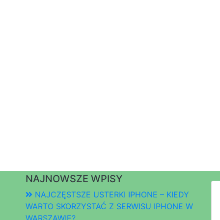
NAJNOWSZE WPISY
NAJCZĘSTSZE USTERKI IPHONE – KIEDY
WARTO SKORZYSTAĆ Z SERWISU IPHONE W
WARSZAWIE?