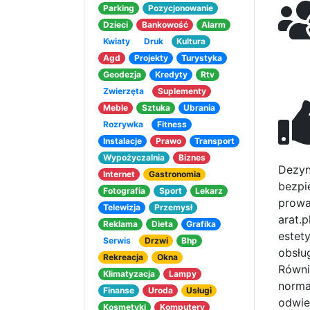
Parking
Pozycjonowanie
Dzieci
Bankowość
Alarm
Kwiaty
Druk
Kultura
Agd
Projekty
Turystyka
Geodezja
Kredyty
Rtv
Zwierzęta
Suplementy
Meble
Sztuka
Ubrania
Rozrywka
Fitness
Instalacje
Prawo
Transport
Wypożyczalnia
Biznes
Dezynf
Internet
Gastronomia
bezpi
Fotografia
Sport
Lekarz
prowa
Telewizja
Przemysł
arat.
Reklama
Dieta
Grafika
estet
Serwis
Drzwi
Bhp
obsłu
Rekreacja
Okna
Równi
Klimatyzacja
Lampy
norma
Finanse
Uroda
Usługi
odwie
Kosmetyki
Komputery