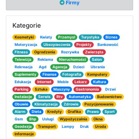
Firmy
Kategorie
Kosmetyki
Kwiaty
Przemysł
Turystyka
Biznes
Motoryzacja
Ubezpieczenia
Projekty
Bankowość
Fitness
Ogrodzenia
Rozrywka
Zwierzęta
Telewizja
Reklama
Nieruchomości
Salon
Rekreacja
Agd
Agencja
Dzieci
Ubrania
Suplementy
Finanse
Fotografia
Komputery
Edukacja
Internet
Meble
Lekarz
Kultura
Parking
Sztuka
Maszyny
Gastronomia
Drzwi
Instalacje
Serwis
Rtv
Automatyka
Budownictwo
Obuwie
Klimatyzacja
Zdrowie
Pozycjonowanie
Alarm
Dieta
Kredyty
Grafika
Prawo
Sport
Gsm
Bhp
Usługi
Wypożyczalnia
Okna
Geodezja
Transport
Lampy
Druk
Uroda
Informacje