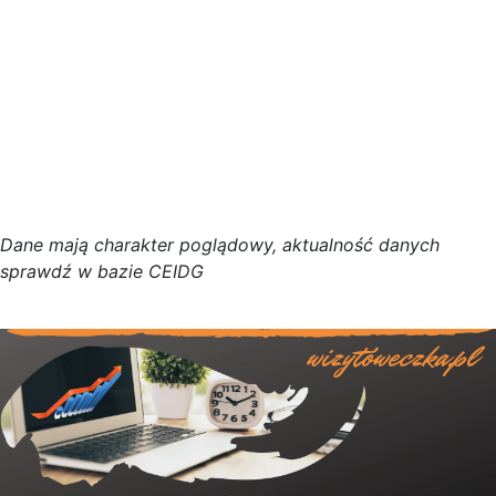
D
a
n
e
m
a
j
ą
c
h
a
r
a
k
t
e
r poglądowy,
a
k
t
u
a
l
n
o
ś
ć
d
a
n
y
c
h
s
p
r
a
w
d
ź w bazie CEIDG