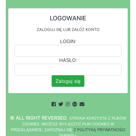
LOGOWANIE
ZALOGUJ SIĘ LUB ZAŁÓŻ KONTO
LOGIN:
HASŁO:
Zaloguj się
© ALL RIGHT REVERSED.
STRONA
K
O
R
Z
Y
S
T
A Z PLIKÓW
COOKIES.
M
O
Ż
E
S
Z
W
Y
Ł
Ą
C
Z
Y
Ć
P
L
I
K
I
C
O
O
K
I
E
S W
PRZEGLĄDARCE.
Z
A
P
O
Z
N
A
J
S
I
Ę
Z POLITYKĄ PRYWATNOŚCI
S
E
R
W
I
S
U.