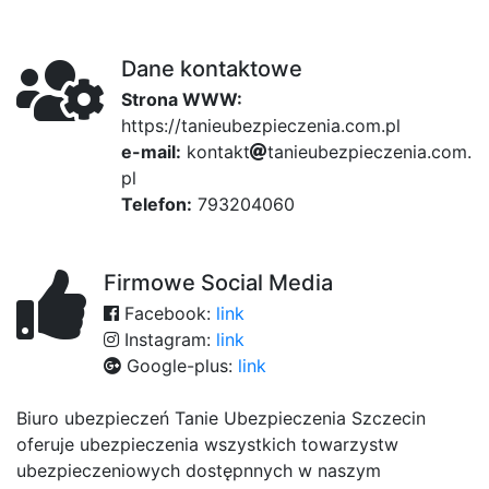
Dane kontaktowe
Strona WWW:
https://tanieubezpieczenia.com.pl
e-mail:
k
o
n
t
a
86
k
t
t
a
n
i
e
a40
u
b
e
9a
z
p
i
e
c
z
9
e
a
n
0
i
a
.
83e
c
o
m
.
p
l
Telefon:
793204060
Firmowe Social Media
Facebook:
link
Instagram:
link
Google-plus:
link
Biuro ubezpieczeń Tanie Ubezpieczenia Szczecin
oferuje ubezpieczenia wszystkich towarzystw
ubezpieczeniowych dostępnnych w naszym