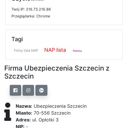
T
w
ó
j
I
P: 216.73.216.86
P
r
z
e
g
l
ą
d
a
r
k
a: Chrome
Tagi
NAP lista
Firmy lista NAP
firemka
Firma Ubezpieczenia Szczecin z
Szczecin
Nazwa:
Ubezpieczenia Szczecin
Miasto:
70-556 Szczecin
Adres:
ul. Opłotki 3
NIP:
-