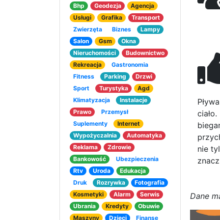
Bhp
Geodezja
Agencja
Usługi
Grafika
Transport
Zwierzęta
Biznes
Lampy
Salon
Gsm
Okna
Nieruchomości
Budownictwo
Rekreacja
Gastronomia
Fitness
Parking
Drzwi
Sport
Turystyka
Agd
Klimatyzacja
Instalacje
Pływa
Prawo
Przemysł
ciało
Suplementy
Internet
biega
Wypożyczalnia
Automatyka
przyc
Reklama
Zdrowie
nie t
Bankowość
Ubezpieczenia
znacz
Rtv
Uroda
Edukacja
Druk
Rozrywka
Fotografia
Kosmetyki
Alarm
Serwis
D
a
n
e
m
Ubrania
Kredyty
Obuwie
Maszyny
Dzieci
Finanse