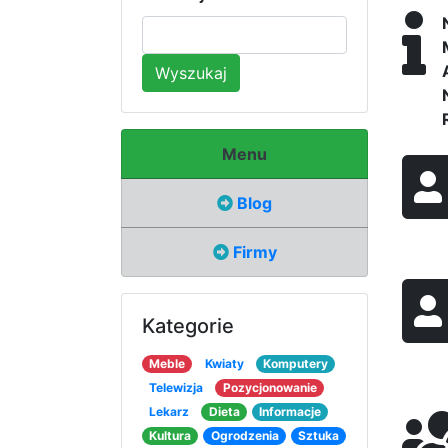
Wyszukaj
Menu
Blog
Firmy
Kategorie
Meble
Kwiaty
Komputery
Telewizja
Pozycjonowanie
Lekarz
Dieta
Informacje
Kultura
Ogrodzenia
Sztuka