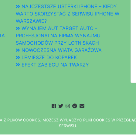
NAJCZĘSTSZE USTERKI IPHONE – KIEDY
WARTO SKORZYSTAĆ Z SERWISU IPHONE W
WARSZAWIE?
WYNAJEM AUT TARGET AUTO -
TA
PROFESJONALNA FIRMA WYNAJMU
SAMOCHODÓW PRZY LOTNISKACH
NOWOCZESNA WIATA GARAŻOWA
LEMIESZE DO KOPAREK
EFEKT ZABIEGU NA TWARZY
A Z PLIKÓW COOKIES.
M
O
Ż
E
S
Z
W
Y
Ł
Ą
C
Z
Y
Ć
P
L
I
K
I
C
O
O
K
I
E
S W PRZEGLĄ
S
E
R
W
I
S
U.