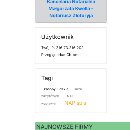
Kancelaria Notarialna
Małgorzata Kwella -
Notariusz Złotoryja
Użytkownik
T
w
ó
j
I
P: 216.73.216.202
P
r
z
e
g
l
ą
d
a
r
k
a: Chrome
Tagi
zasoby ludzkie
Baza
wizytówek
NAP
NAP spis
wizytownik
NAJNOWSZE FIRMY