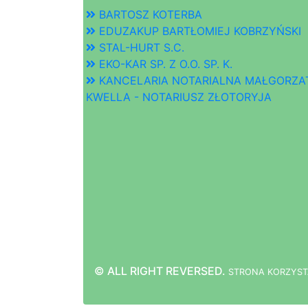
BARTOSZ KOTERBA
EDUZAKUP BARTŁOMIEJ KOBRZYŃSKI
STAL-HURT S.C.
EKO-KAR SP. Z O.O. SP. K.
KANCELARIA NOTARIALNA MAŁGORZA
KWELLA - NOTARIUSZ ZŁOTORYJA
© ALL RIGHT REVERSED.
STRONA
K
O
R
Z
Y
S
T