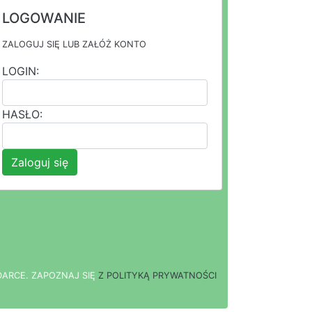
LOGOWANIE
ZALOGUJ SIĘ LUB ZAŁÓŻ KONTO
LOGIN:
HASŁO:
Zaloguj się
DARCE.
Z
A
P
O
Z
N
A
J
S
I
Ę
Z POLITYKĄ PRYWATNOŚCI