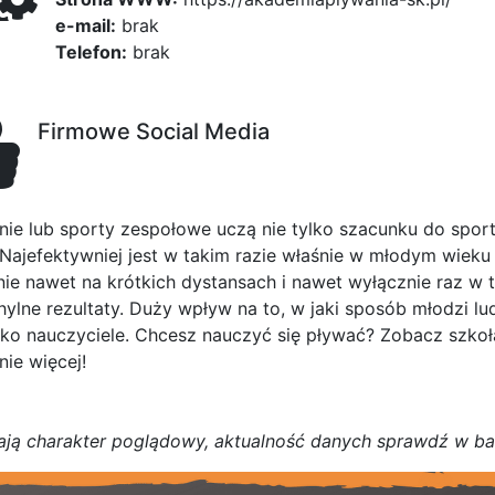
e-mail:
brak
Telefon:
brak
Firmowe Social Media
nie lub sporty zespołowe uczą nie tylko szacunku do sportu
. Najefektywniej jest w takim razie właśnie w młodym wieku
nie nawet na krótkich dystansach i nawet wyłącznie raz w
hylne rezultaty. Duży wpływ na to, w jaki sposób młodzi 
ylko nauczyciele. Chcesz nauczyć się pływać? Zobacz szkoł
nie więcej!
a
j
ą
c
h
a
r
a
k
t
e
r poglądowy,
a
k
t
u
a
l
n
o
ś
ć
d
a
n
y
c
h
s
p
r
a
w
d
ź w b