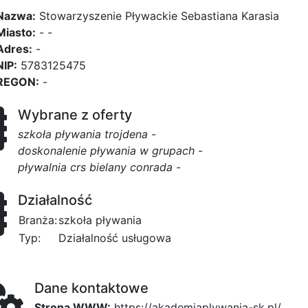
Nazwa:
Stowarzyszenie Pływackie Sebastiana Karasia
Miasto:
- -
Adres:
-
NIP:
5783125475
REGON:
-
Wybrane z oferty
szkoła pływania trojdena
-
doskonalenie pływania w grupach
-
pływalnia crs bielany conrada
-
Działalność
Branża:
szkoła pływania
Typ:
Działalność usługowa
Dane kontaktowe
Strona WWW:
https://akademiaplywania-sk.pl/