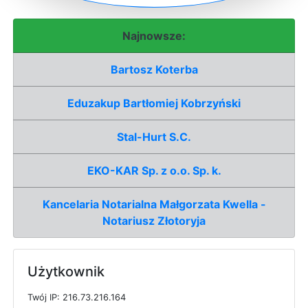
Najnowsze:
Bartosz Koterba
Eduzakup Bartłomiej Kobrzyński
Stal-Hurt S.C.
EKO-KAR Sp. z o.o. Sp. k.
Kancelaria Notarialna Małgorzata Kwella -
Notariusz Złotoryja
Użytkownik
T
w
ó
j
I
P: 216.73.216.164