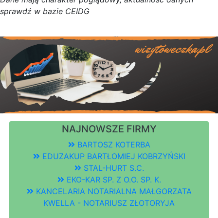
s
p
r
a
w
d
ź w bazie CEIDG
NAJNOWSZE FIRMY
BARTOSZ KOTERBA
EDUZAKUP BARTŁOMIEJ KOBRZYŃSKI
STAL-HURT S.C.
EKO-KAR SP. Z O.O. SP. K.
KANCELARIA NOTARIALNA MAŁGORZATA
KWELLA - NOTARIUSZ ZŁOTORYJA