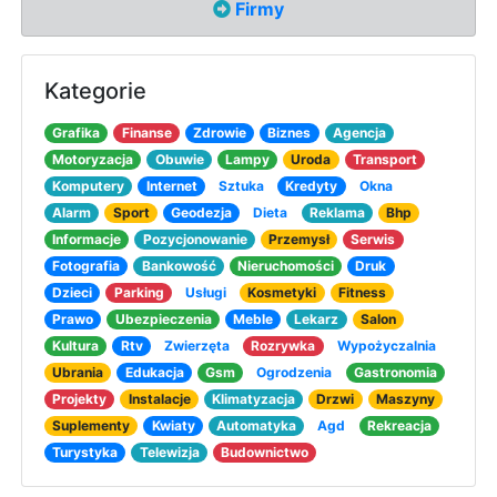
Firmy
Kategorie
Grafika
Finanse
Zdrowie
Biznes
Agencja
Motoryzacja
Obuwie
Lampy
Uroda
Transport
Komputery
Internet
Sztuka
Kredyty
Okna
Alarm
Sport
Geodezja
Dieta
Reklama
Bhp
Informacje
Pozycjonowanie
Przemysł
Serwis
Fotografia
Bankowość
Nieruchomości
Druk
Dzieci
Parking
Usługi
Kosmetyki
Fitness
Prawo
Ubezpieczenia
Meble
Lekarz
Salon
Kultura
Rtv
Zwierzęta
Rozrywka
Wypożyczalnia
Ubrania
Edukacja
Gsm
Ogrodzenia
Gastronomia
Projekty
Instalacje
Klimatyzacja
Drzwi
Maszyny
Suplementy
Kwiaty
Automatyka
Agd
Rekreacja
Turystyka
Telewizja
Budownictwo