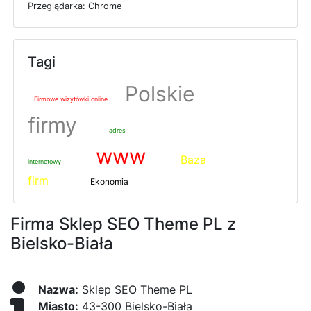
P
r
z
e
g
l
ą
d
a
r
k
a: Chrome
Tagi
Polskie
Firmowe wizytówki online
firmy
adres
www
Baza
internetowy
firm
Ekonomia
Firma Sklep SEO Theme PL z
Bielsko-Biała
Nazwa:
Sklep SEO Theme PL
Miasto:
43-300 Bielsko-Biała