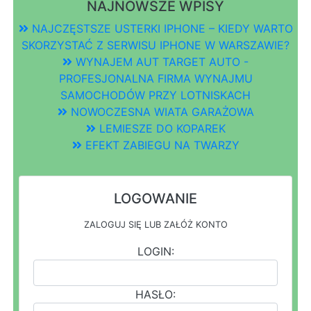
NAJNOWSZE WPISY
NAJCZĘSTSZE USTERKI IPHONE – KIEDY WARTO
SKORZYSTAĆ Z SERWISU IPHONE W WARSZAWIE?
WYNAJEM AUT TARGET AUTO -
PROFESJONALNA FIRMA WYNAJMU
SAMOCHODÓW PRZY LOTNISKACH
NOWOCZESNA WIATA GARAŻOWA
LEMIESZE DO KOPAREK
EFEKT ZABIEGU NA TWARZY
LOGOWANIE
ZALOGUJ SIĘ LUB ZAŁÓŻ KONTO
LOGIN:
HASŁO: