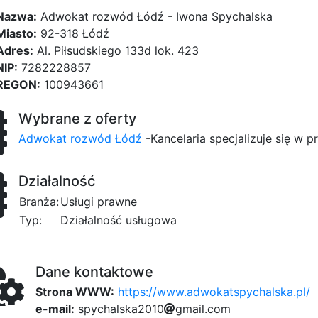
Nazwa:
Adwokat rozwód Łódź - Iwona Spychalska
Miasto:
92-318 Łódź
Adres:
Al. Piłsudskiego 133d lok. 423
NIP:
7282228857
REGON:
100943661
Wybrane z oferty
Adwokat rozwód Łódź
-Kancelaria specjalizuje się w 
Działalność
Branża:
Usługi prawne
Typ:
Działalność usługowa
Dane kontaktowe
Strona WWW:
https://www.adwokatspychalska.pl/
e-mail:
21
s
p
y
c
h
a
a6e
l
s
k
a
a6
2
0
b41
1
0
g
0f
m
a
i
l
c
.
c
o
a9f
m