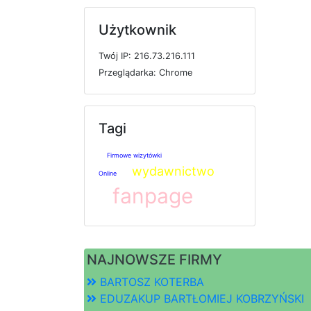
Użytkownik
T
w
ó
j
I
P: 216.73.216.111
P
r
z
e
g
l
ą
d
a
r
k
a: Chrome
Tagi
Firmowe wizytówki
wydawnictwo
Online
fanpage
NAJNOWSZE FIRMY
BARTOSZ KOTERBA
EDUZAKUP BARTŁOMIEJ KOBRZYŃSKI