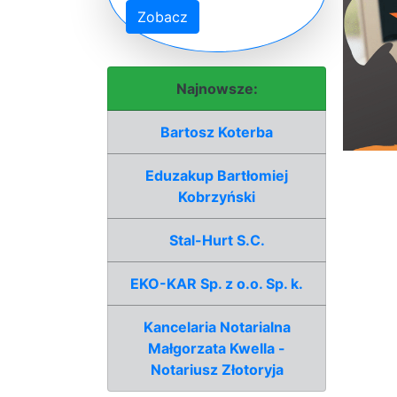
Zobacz
Najnowsze:
Bartosz Koterba
Eduzakup Bartłomiej
Kobrzyński
Stal-Hurt S.C.
EKO-KAR Sp. z o.o. Sp. k.
Kancelaria Notarialna
Małgorzata Kwella -
Notariusz Złotoryja