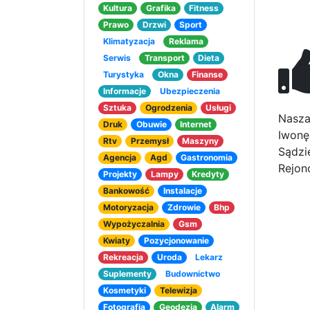
Kultura
Grafika
Fitness
Prawo
Drzwi
Sport
Klimatyzacja
Reklama
Serwis
Transport
Dieta
Turystyka
Okna
Finanse
Informacje
Ubezpieczenia
Sztuka
Ogrodzenia
Usługi
Nasza
Druk
Obuwie
Internet
Iwonę
Rtv
Przemysł
Maszyny
Sądzi
Agencja
Agd
Gastronomia
Rejon
Projekty
Lampy
Kredyty
Bankowość
Instalacje
Motoryzacja
Zdrowie
Bhp
Wypożyczalnia
Gsm
Kwiaty
Pozycjonowanie
Rekreacja
Uroda
Lekarz
Suplementy
Budownictwo
Kosmetyki
Telewizja
Fotografia
Geodezja
Alarm