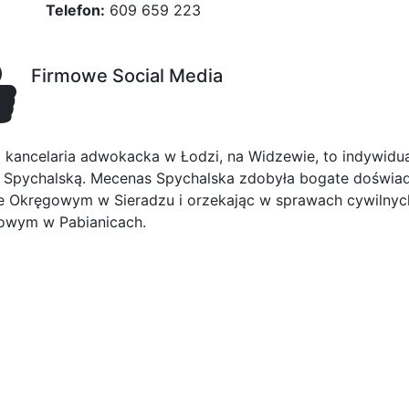
Telefon:
609 659 223
Firmowe Social Media
 kancelaria adwokacka w Łodzi, na Widzewie, to indywid
 Spychalską. Mecenas Spychalska zdobyła bogate doświad
e Okręgowym w Sieradzu i orzekając w sprawach cywilnych
owym w Pabianicach.