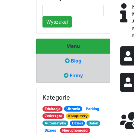
Wyszukaj
Menu
Blog
Firmy
Kategorie
Edukacja
Ubrania
Parking
Zwierzęta
Komputery
Automatyka
Dzieci
Salon
Biznes
Nieruchomości