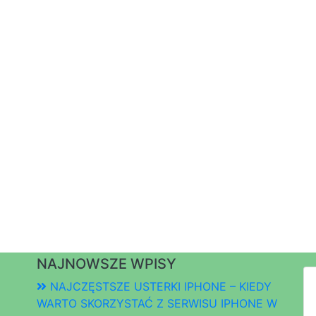
NAJNOWSZE WPISY
NAJCZĘSTSZE USTERKI IPHONE – KIEDY
WARTO SKORZYSTAĆ Z SERWISU IPHONE W