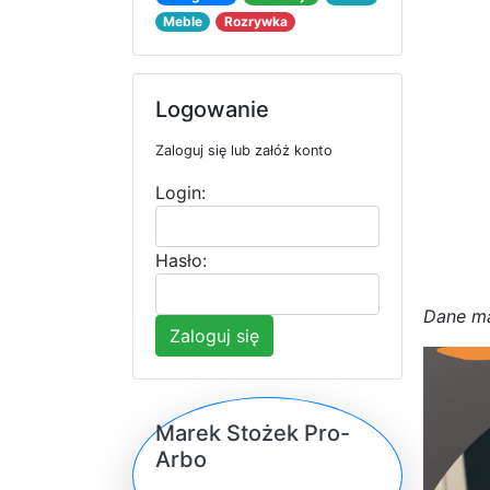
Meble
Rozrywka
Logowanie
Zaloguj się lub załóż konto
Login:
Hasło:
D
a
n
e
m
Zaloguj się
Marek Stożek Pro-
Arbo