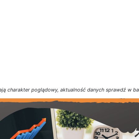
a
j
ą
c
h
a
r
a
k
t
e
r poglądowy,
a
k
t
u
a
l
n
o
ś
ć
d
a
n
y
c
h
s
p
r
a
w
d
ź w b