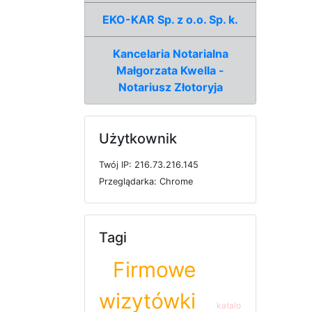
EKO-KAR Sp. z o.o. Sp. k.
Kancelaria Notarialna
Małgorzata Kwella -
Notariusz Złotoryja
Użytkownik
T
w
ó
j
I
P: 216.73.216.145
P
r
z
e
g
l
ą
d
a
r
k
a: Chrome
Tagi
Firmowe
wizytówki
katalo