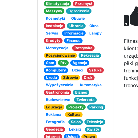
Klimatyzacja
Przemysł
Maszyny
Ogrodzenia
Kosmetyki
Obuwie
Instalacje
Ubrania
Okna
Serwis
Informacje
Lampy
Fitne
Kredyty
Finanse
klient
Motoryzacja
Rozrywka
urząd
Pozycjonowanie
Rekreacja
piłki
Gsm
Rtv
Agencja
treni
Komputery
Dzieci
Sztuka
funkc
Uroda
Zdrowie
Druk
treno
Wypożyczalnia
Automatyka
Gastronomia
Biznes
Budownictwo
Zwierzęta
Edukacja
Projekty
Parking
Reklama
Kultura
Fotografia
Salon
Telewizja
Geodezja
Lekarz
Kwiaty
Internet
Usługi
Prawo