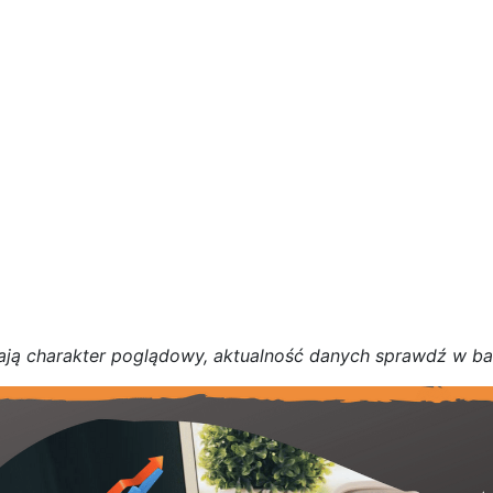
a
j
ą
c
h
a
r
a
k
t
e
r poglądowy,
a
k
t
u
a
l
n
o
ś
ć
d
a
n
y
c
h
s
p
r
a
w
d
ź w b