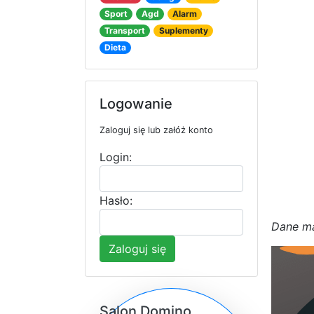
Sport
Agd
Alarm
Transport
Suplementy
Dieta
Logowanie
Zaloguj się lub załóż konto
Login:
Hasło:
D
a
n
e
m
Zaloguj się
Salon Domino