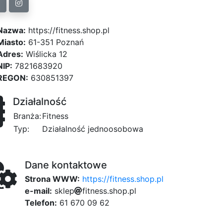
Nazwa:
https://fitness.shop.pl
Miasto:
61-351 Poznań
Adres:
Wiślicka 12
NIP:
7821683920
REGON:
630851397
Działalność
Branża:
Fitness
Typ:
Działalność jednoosobowa
Dane kontaktowe
Strona WWW:
https://fitness.shop.pl
e-mail:
s
k
l
e
p
f
i
t
n
e
s
s
.
s
h
o
p
.
p
l
Telefon:
61 670 09 62