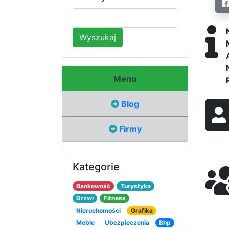
Wyszukaj
Menu
Blog
Firmy
Kategorie
Bankowość
Turystyka
Drzwi
Fitness
Nieruchomości
Grafika
Meble
Ubezpieczenia
Bhp