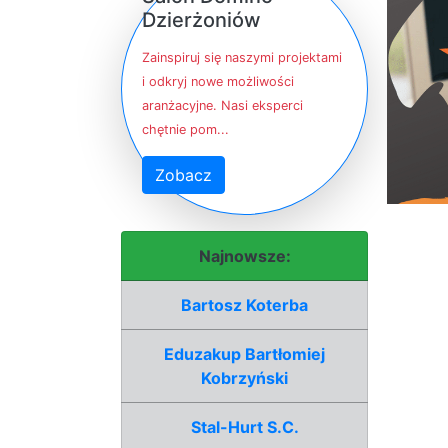
Dzierżoniów
Zainspiruj się naszymi projektami
i odkryj nowe możliwości
aranżacyjne. Nasi eksperci
chętnie pom...
Zobacz
Najnowsze:
Bartosz Koterba
Eduzakup Bartłomiej
Kobrzyński
Stal-Hurt S.C.