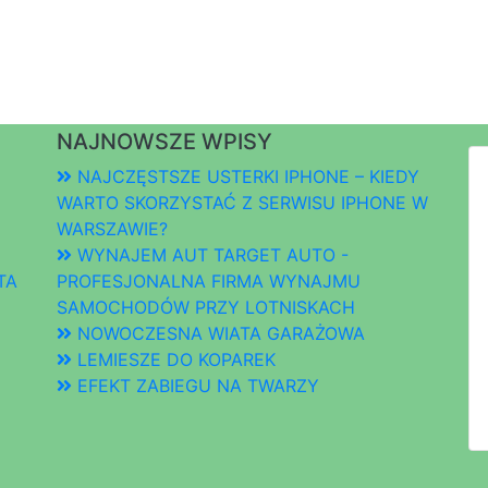
NAJNOWSZE WPISY
NAJCZĘSTSZE USTERKI IPHONE – KIEDY
WARTO SKORZYSTAĆ Z SERWISU IPHONE W
WARSZAWIE?
WYNAJEM AUT TARGET AUTO -
TA
PROFESJONALNA FIRMA WYNAJMU
SAMOCHODÓW PRZY LOTNISKACH
NOWOCZESNA WIATA GARAŻOWA
LEMIESZE DO KOPAREK
EFEKT ZABIEGU NA TWARZY