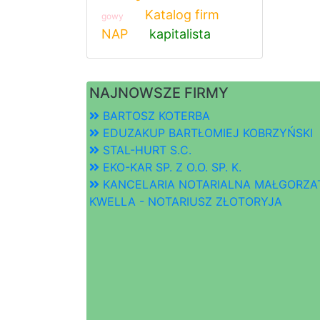
Katalog firm
gowy
NAP
kapitalista
NAJNOWSZE FIRMY
BARTOSZ KOTERBA
EDUZAKUP BARTŁOMIEJ KOBRZYŃSKI
STAL-HURT S.C.
EKO-KAR SP. Z O.O. SP. K.
KANCELARIA NOTARIALNA MAŁGORZA
KWELLA - NOTARIUSZ ZŁOTORYJA