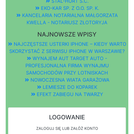
STAL-HURT S.C.
EKO-KAR SP. Z O.O. SP. K.
KANCELARIA NOTARIALNA MAŁGORZATA
KWELLA - NOTARIUSZ ZŁOTORYJA
NAJNOWSZE WPISY
NAJCZĘSTSZE USTERKI IPHONE – KIEDY WARTO
SKORZYSTAĆ Z SERWISU IPHONE W WARSZAWIE?
WYNAJEM AUT TARGET AUTO -
PROFESJONALNA FIRMA WYNAJMU
SAMOCHODÓW PRZY LOTNISKACH
NOWOCZESNA WIATA GARAŻOWA
LEMIESZE DO KOPAREK
EFEKT ZABIEGU NA TWARZY
LOGOWANIE
ZALOGUJ SIĘ LUB ZAŁÓŻ KONTO