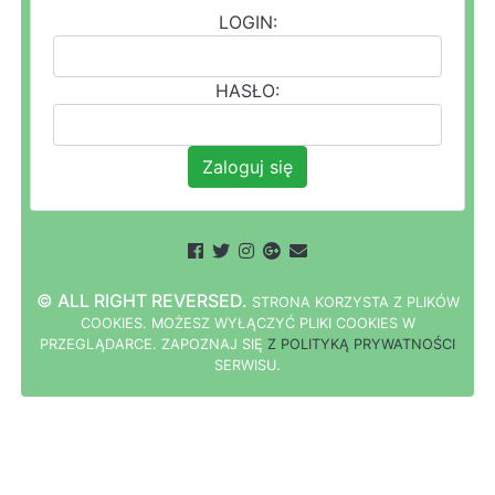
LOGIN:
HASŁO:
Zaloguj się
© ALL RIGHT REVERSED.
STRONA
K
O
R
Z
Y
S
T
A Z PLIKÓW
COOKIES.
M
O
Ż
E
S
Z
W
Y
Ł
Ą
C
Z
Y
Ć
P
L
I
K
I
C
O
O
K
I
E
S W
PRZEGLĄDARCE.
Z
A
P
O
Z
N
A
J
S
I
Ę
Z POLITYKĄ PRYWATNOŚCI
S
E
R
W
I
S
U.