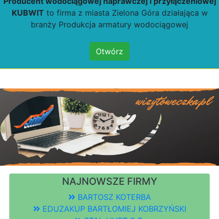
Producent wodociągowej naprawczej i przyłączeniowej
KUBWIT
to firma z miasta Zielona Góra działająca w
branży Produkcja armatury wodociągowej
Otwórz
NAJNOWSZE FIRMY
BARTOSZ KOTERBA
EDUZAKUP BARTŁOMIEJ KOBRZYŃSKI