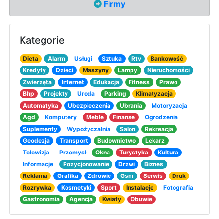
Firmy
Kategorie
Dieta
Alarm
Usługi
Sztuka
Rtv
Bankowość
Kredyty
Dzieci
Maszyny
Lampy
Nieruchomości
Zwierzęta
Internet
Edukacja
Fitness
Prawo
Bhp
Projekty
Uroda
Parking
Klimatyzacja
Automatyka
Ubezpieczenia
Ubrania
Motoryzacja
Agd
Komputery
Meble
Finanse
Ogrodzenia
Suplementy
Wypożyczalnia
Salon
Rekreacja
Geodezja
Transport
Budownictwo
Lekarz
Telewizja
Przemysł
Okna
Turystyka
Kultura
Informacje
Pozycjonowanie
Drzwi
Biznes
Reklama
Grafika
Zdrowie
Gsm
Serwis
Druk
Rozrywka
Kosmetyki
Sport
Instalacje
Fotografia
Gastronomia
Agencja
Kwiaty
Obuwie