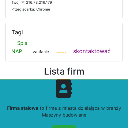
T
w
ó
j
I
P: 216.73.216.179
P
r
z
e
g
l
ą
d
a
r
k
a: Chrome
Tagi
Spis
skontaktować
NAP
zaufanie
interesy
Lista firm
Firma stalowa
to firma z miasta działająca w branży
Maszyny budowlane